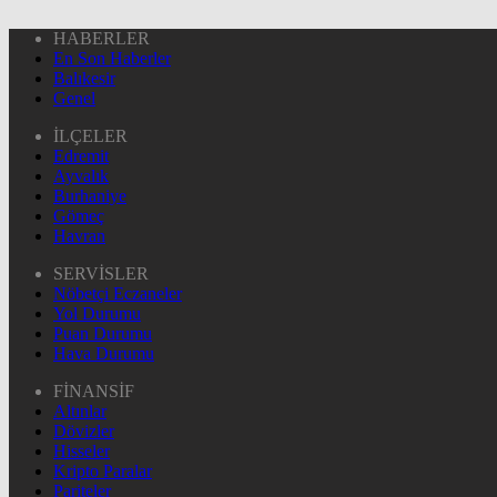
HABERLER
En Son Haberler
Balıkesir
Genel
İLÇELER
Edremit
Ayvalık
Burhaniye
Gömeç
Havran
SERVİSLER
Nöbetçi Eczaneler
Yol Durumu
Puan Durumu
Hava Durumu
FİNANSİF
Altınlar
Dövizler
Hisseler
Kripto Paralar
Pariteler