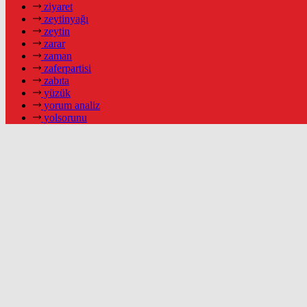
ziyaret
zeytinyağı
zeytin
zarar
zaman
zaferpartisi
zabıta
yüzük
yorum analiz
yolsorunu