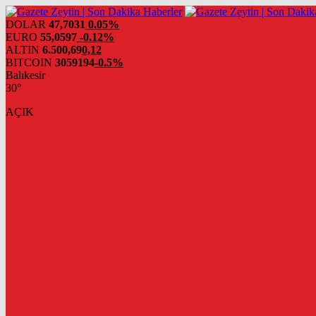
DOLAR
47,7031
0.05%
EURO
55,0597
-0.12%
ALTIN
6.500,69
0,12
BITCOIN
3059194
-0.5%
Balıkesir
30°
AÇIK