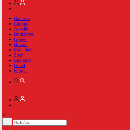
Balıkesir
Edremit
Ayvalık
Burhaniye
Gömeç
Havran
Çanakkale
Spor
Ekonomi
Genel
Künye