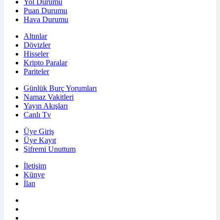
Yol Durumu
Puan Durumu
Hava Durumu
Altınlar
Dövizler
Hisseler
Kripto Paralar
Pariteler
Günlük Burç Yorumları
Namaz Vakitleri
Yayın Akışları
Canlı Tv
Üye Giriş
Üye Kayıt
Şifremi Unuttum
İletişim
Künye
İlan