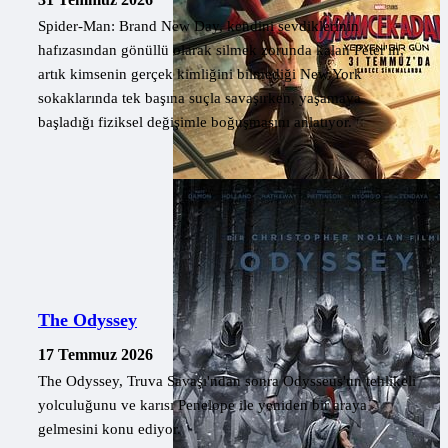
Spider-Man: Brand New Day, kendini sevdiklerinin
hafızasından gönüllü olarak silmek zorunda kalan Peter'ın,
artık kimsenin gerçek kimliğini bilmediği New York
sokaklarında tek başına suçla savaşırken, yaşamaya
başladığı fiziksel değişimle boğuşmasını anlatıyor.
The Odyssey
17 Temmuz 2026
The Odyssey, Truva Savaşı'ndan sonra Odysseus'un tehlikeli
yolculuğunu ve karısı Penelope ile yeniden bir araya
gelmesini konu ediyor.