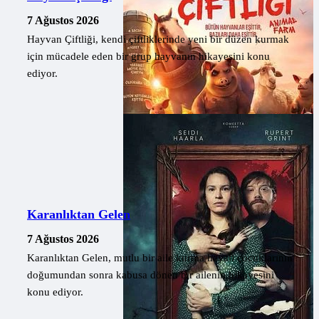
7 Ağustos 2026
Hayvan Çiftliği, kendi çiftliklerinde yeni bir düzen kurmak
için mücadele eden bir grup hayvanın hikayesini konu
ediyor.
Karanlıktan Gelen
7 Ağustos 2026
Karanlıktan Gelen, mutlu bir aile kurma hayali çocuklarının
doğumundan sonra kabusa dönen bir ailenin hikayesini
konu ediyor.