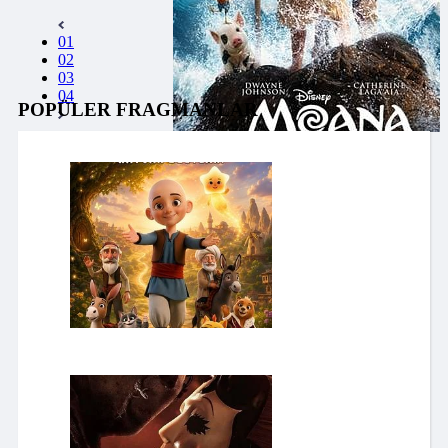
01
02
03
04
POPÜLER FRAGMANLAR