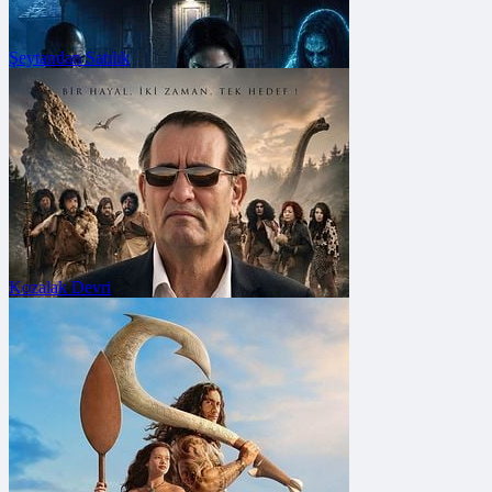
Şeytandan Satılık
FRAGMANA GİT
Vizyon Tarihi: 7 Ağustos
2026
Kozalak Devri
FRAGMANA GİT
Vizyon Tarihi: 7 Ağustos
2026