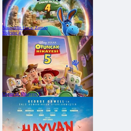
Nasreddin Hoca: Zaman
Yolcusu 4
FRAGMANA GİT
Vizyon Tarihi: 7 Ağustos
2026
Oyuncak Hikayesi 5
FRAGMANA GİT
Vizyon Tarihi: 24
Temmuz 2026