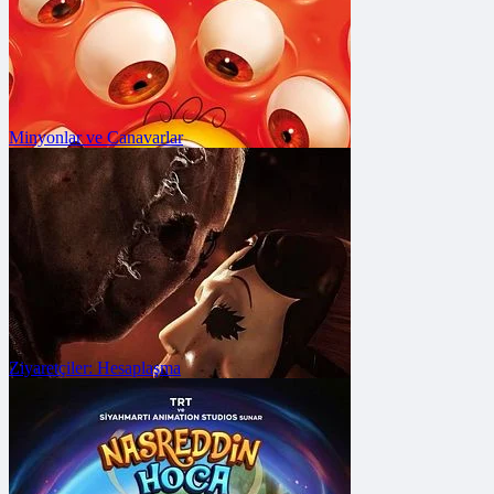
Temmuz 2026
Minyonlar ve Canavarlar
FRAGMANA GİT
Vizyon Tarihi: 7 Ağustos
2026
Ziyaretçiler: Hesaplaşma
FRAGMANA GİT
Vizyon Tarihi: 3 Temmuz
2026