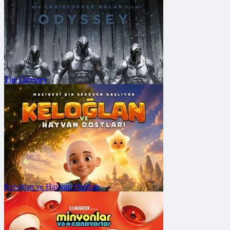
The Odyssey
FRAGMANA GİT
Vizyon Tarihi: 31
Temmuz 2026
Keloğlan ve Hayvan Dostları
FRAGMANA GİT
Vizyon Tarihi: 17