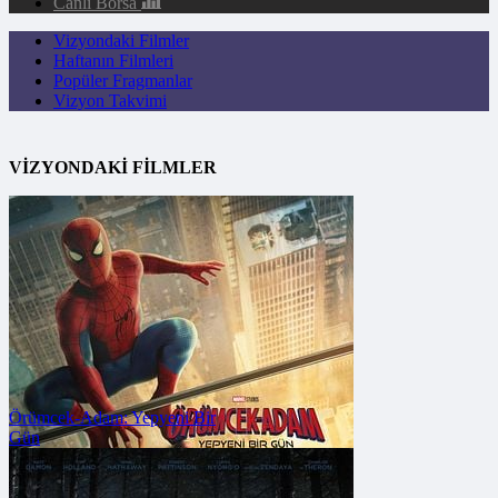
Canlı Borsa
Vizyondaki Filmler
Haftanın Filmleri
Popüler Fragmanlar
Vizyon Takvimi
VİZYONDAKİ
FİLMLER
Örümcek-Adam: Yepyeni Bir
Gün