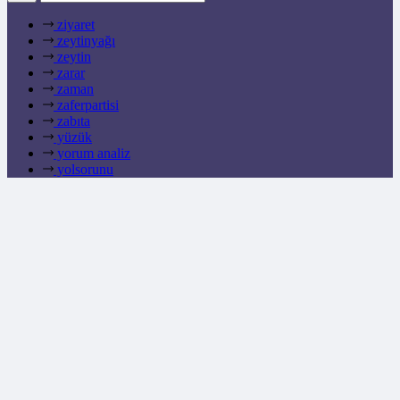
ziyaret
zeytinyağı
zeytin
zarar
zaman
zaferpartisi
zabıta
yüzük
yorum analiz
yolsorunu