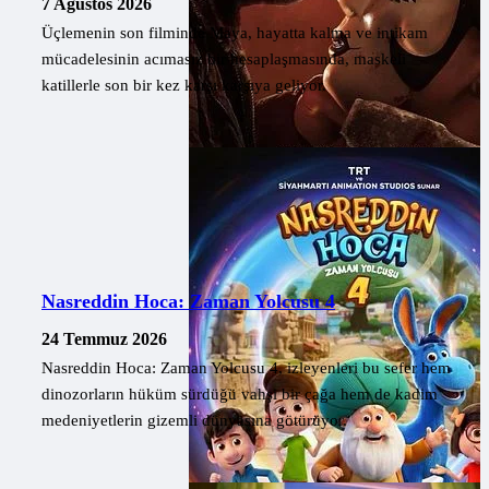
7 Ağustos 2026
Üçlemenin son filminde Maya, hayatta kalma ve intikam
mücadelesinin acımasız bir hesaplaşmasında, maskeli
katillerle son bir kez karşı karşıya geliyor.
Nasreddin Hoca: Zaman Yolcusu 4
24 Temmuz 2026
Nasreddin Hoca: Zaman Yolcusu 4, izleyenleri bu sefer hem
dinozorların hüküm sürdüğü vahşi bir çağa hem de kadim
medeniyetlerin gizemli dünyasına götürüyor.