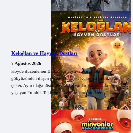
Keloğlan ve Hayvan Dostları
7 Ağustos 2026
Köyde düzenlenen Balkabağı Festivali sırasında
gökyüzünden düşen gizemli bir ışık, Keloğlan’ın dikkatini
çeker. Aynı olağanüstü olaya, Hayvanlar Şatosu’nda
yaşayan Tombik Tekir ve Civciv de tanıklık eder.