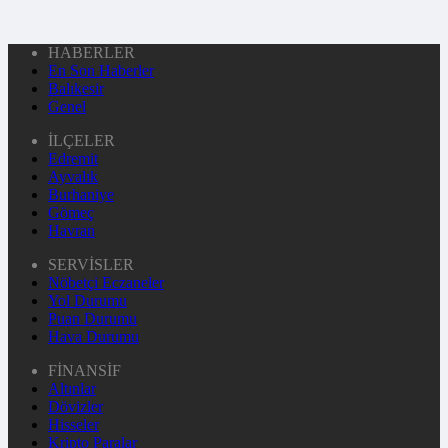
HABERLER
En Son Haberler
Balıkesir
Genel
İLÇELER
Edremit
Ayvalık
Burhaniye
Gömeç
Havran
SERVİSLER
Nöbetçi Eczaneler
Yol Durumu
Puan Durumu
Hava Durumu
FİNANSİF
Altınlar
Dövizler
Hisseler
Kripto Paralar