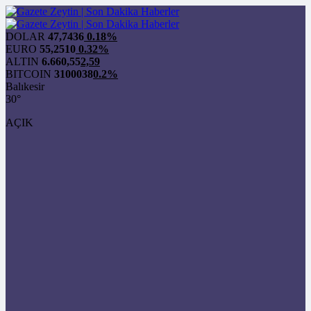
DOLAR
47,7436
0.18%
EURO
55,2510
0.32%
ALTIN
6.660,55
2,59
BITCOIN
3100038
0.2%
Balıkesir
30°
AÇIK