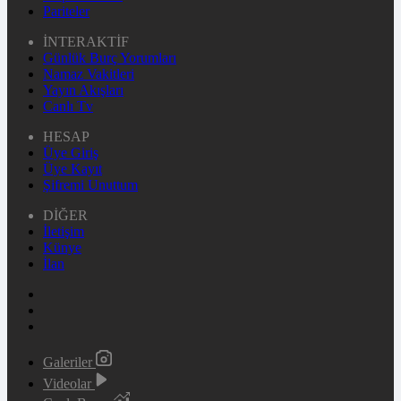
Pariteler
İNTERAKTİF
Günlük Burç Yorumları
Namaz Vakitleri
Yayın Akışları
Canlı Tv
HESAP
Üye Giriş
Üye Kayıt
Şifremi Unuttum
DİĞER
İletişim
Künye
İlan
Galeriler
Videolar