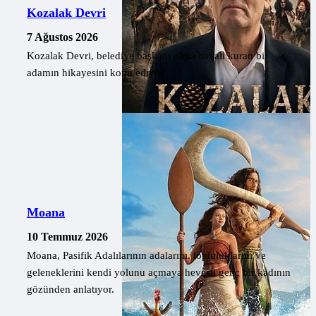
Kozalak Devri
7 Ağustos 2026
Kozalak Devri, belediye başkanı olma hayali kuran bir
adamın hikayesini konu ediyor.
Moana
10 Temmuz 2026
Moana, Pasifik Adalılarının adalarını, topluluklarını ve
geleneklerini kendi yolunu açmaya hevesli genç bir kadının
gözünden anlatıyor.