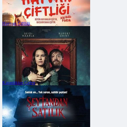
Hayvan Çiftliği
FRAGMANA GİT
Vizyon Tarihi: 19 Haziran
2026
Karanlıktan Gelen
FRAGMANA GİT
Vizyon Tarihi: 7 Ağustos
2026