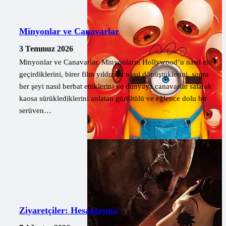
Minyonlar ve Canavarlar
3 Temmuz 2026
Minyonlar ve Canavarlar, Minyonların Hollywood’u nasıl ele
geçirdiklerini, birer film yıldızına nasıl dönüştüklerini, sonra
her şeyi nasıl berbat ettiklerini ve dünyaya canavarlar salarak
kaosa sürüklediklerini anlatan gürültülü ve eğlence dolu bir
serüven…
Ziyaretçiler: Hesaplaşma