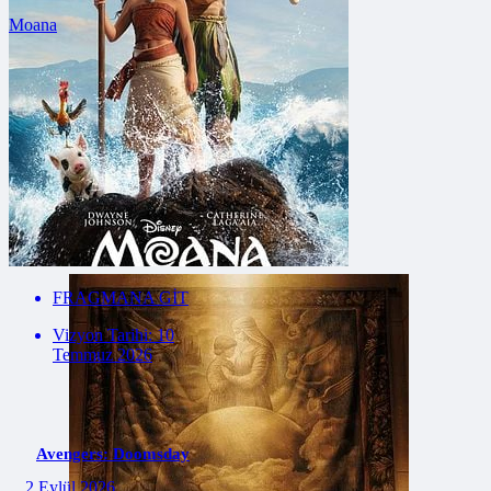
Moana
FRAGMANA GİT
Vizyon Tarihi: 7 Ağustos
2026
ÇOK YAKINDA
18 Aralık 2026
FRAGMANA GİT
Vizyon Tarihi: 10
Temmuz 2026
Avengers: Doomsday
2 Eylül 2026