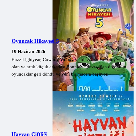
Oyuncak Hikayesi 5
19 Haziran 2026
Buzz Lightyear, Cowboy Woody ve bir zamanlar Andy'ye ait
olan ve artık küçük arkadaşı Bonnie'ye devredilen diğer tüm
oyuncaklar geri döndü ve yeni bir macera başlıyor.
Hayvan Çiftliği