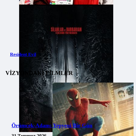
Resident Evil
VİZYONDAKİ FİLMLER
Örümcek-Adam: Yepyeni Bir Gün
31 Temmuz 2026