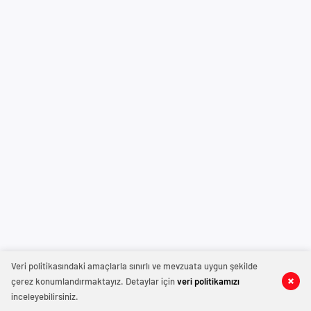
Veri politikasındaki amaçlarla sınırlı ve mevzuata uygun şekilde
çerez konumlandırmaktayız. Detaylar için
veri politikamızı
inceleyebilirsiniz.