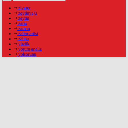
ziyaret
zeytinyağı
zeytin
zarar
zaman
zaferpartisi
zabıta
yüzük
yorum analiz
yolsorunu