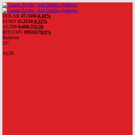
DOLAR
47,7436
0.18%
EURO
55,2510
0.32%
ALTIN
6.660,55
2,59
BITCOIN
3092427
0.9%
Balıkesir
33°
AÇIK