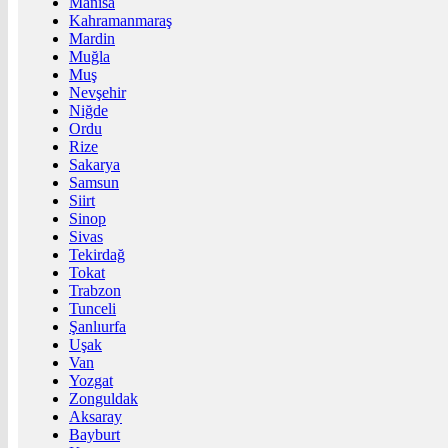
Manisa
Kahramanmaraş
Mardin
Muğla
Muş
Nevşehir
Niğde
Ordu
Rize
Sakarya
Samsun
Siirt
Sinop
Sivas
Tekirdağ
Tokat
Trabzon
Tunceli
Şanlıurfa
Uşak
Van
Yozgat
Zonguldak
Aksaray
Bayburt