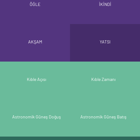
ÖĞLE
İKİNDİ
AKŞAM
YATSI
Kıble Açısı
Kıble Zamanı
Astronomik Güneş Doğuş
Astronomik Güneş Batış