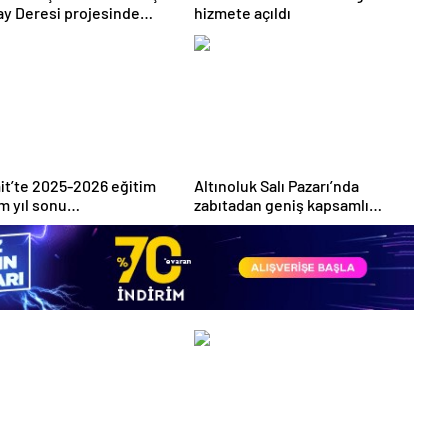
y Deresi projesinde
hizmete açıldı
alar sürüyor
t’te 2025-2026 eğitim
Altınoluk Salı Pazarı’nda
m yıl sonu
zabıtadan geniş kapsamlı
endirme toplantısı
denetim
leştirildi