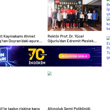
it Kaymakamı Ahmet
Rektör Prof. Dr. Yücel
’tan Doyran’daki aşure
Oğurlu’dan Edremit Meslek
a ziyaret
Yüksekokuluna ziyaret
t’te taşkın riskine karşı
Altınoluk Semt Polikliniği