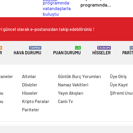
programında
vatandaşlarla
buluştu
i güncel olarak e-postanızdan takip edebilirsiniz !
K
TAHMİNİ
LİG
EKONOMİ
E
R
HAVA DURUMU
PUAN DURUMU
HISSELER
PARI
zaneler
Altınlar
Günlük Burç Yorumları
Üye Giriş
Dövizler
Namaz Vakitleri
Üye Kayıt
mu
Hisseler
Yayın Akışları
Şifremi Un
mu
Kripto Paralar
Canlı Tv
Pariteler