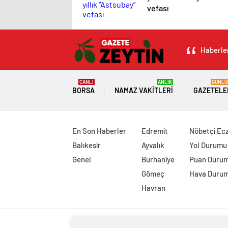
vefası
Haberler
CANLI
ANLIK
GÜNLÜ
BORSA
NAMAZ VAKITLERI
GAZETELE
En Son Haberler
Edremit
Nöbetçi Ec
Balıkesir
Ayvalık
Yol Durumu
Genel
Burhaniye
Puan Duru
Gömeç
Hava Duru
Havran