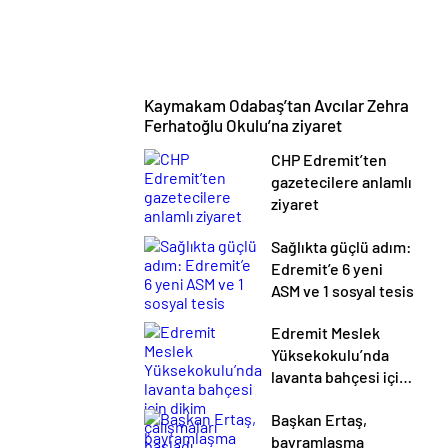
Kaymakam Odabaş’tan Avcılar Zehra
Ferhatoğlu Okulu’na ziyaret
CHP Edremit’ten
gazetecilere anlamlı
ziyaret
Sağlıkta güçlü adım:
Edremit’e 6 yeni
ASM ve 1 sosyal tesis
Edremit Meslek
Yüksekokulu’nda
lavanta bahçesi için
dikim çalışmaları
Başkan Ertaş,
başladı
bayramlaşma