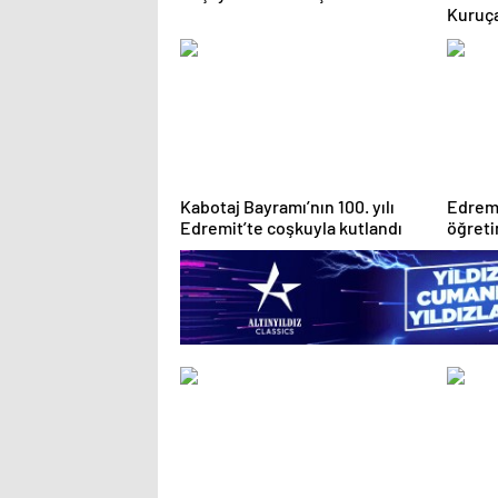
Kuruça
çalışm
Kabotaj Bayramı’nın 100. yılı
Edremi
Edremit’te coşkuyla kutlandı
öğreti
değerl
gerçek