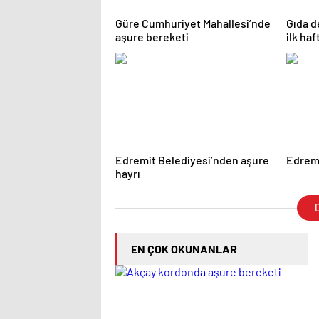
Güre Cumhuriyet Mahallesi’nde
Gıda d
aşure bereketi
ilk ha
Edremit Belediyesi’nden aşure
Edremi
hayrı
D
EN ÇOK OKUNANLAR