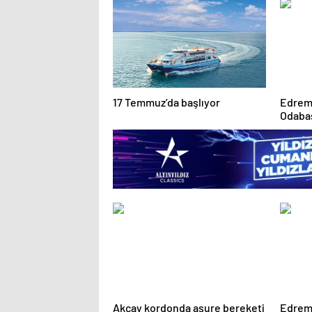
17 Temmuz’da başlıyor
Edrem
Odabaş
hayrın
Akçay kordonda aşure bereketi
Edremi