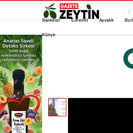
Balıkesir
Edremit
Ayvalık
Bur
Künye