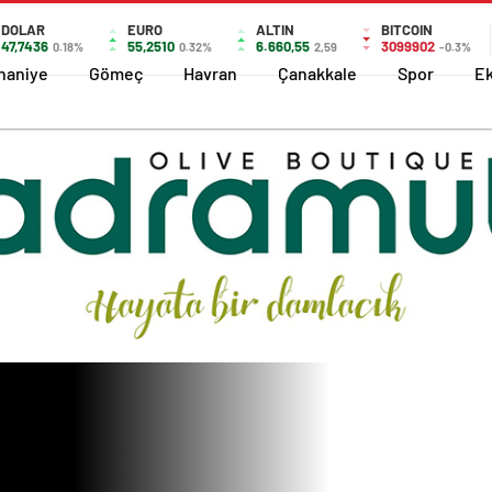
DOLAR
EURO
ALTIN
BITCOIN
47,7436
55,2510
6.660,55
3099902
0.18%
0.32%
2,59
-0.3%
haniye
Gömeç
Havran
Çanakkale
Spor
E