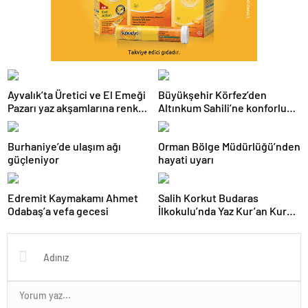
Ayvalık’ta Üretici ve El Emeği
Büyükşehir Körfez’den
Pazarı yaz akşamlarına renk
Altınkum Sahili’ne konforlu
katıyor
dokunuş:
Burhaniye’de ulaşım ağı
Orman Bölge Müdürlüğü’nden
güçleniyor
hayati uyarı
Edremit Kaymakamı Ahmet
Salih Korkut Budaras
Odabaş’a vefa gecesi
İlkokulu’nda Yaz Kur’an Kursu
belge töreni düzenlendi