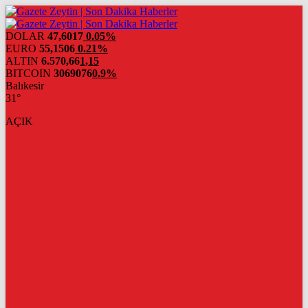
DOLAR
47,6017
0.05%
EURO
55,1506
0.21%
ALTIN
6.570,66
1,15
BITCOIN
3069076
0.9%
Balıkesir
31°
AÇIK