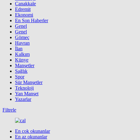
Çanakkale
Edremit
Ekonomi
En Son Haberler
Genel
Genel
Gömeç
Havran
İlan
Kalkım
Künye
Manşetler
Sağlık
Spor
Sür Manşetler
Teknoloji
Yan Manşet
Yazarlar
Filtrele
En çok okunanlar
En az okunanlar