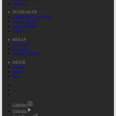
Pariteler
İNTERAKTİF
Günlük Burç Yorumları
Namaz Vakitleri
Yayın Akışları
Canlı Tv
HESAP
Üye Giriş
Üye Kayıt
Şifremi Unuttum
DİĞER
İletişim
Künye
İlan
Galeriler
Videolar