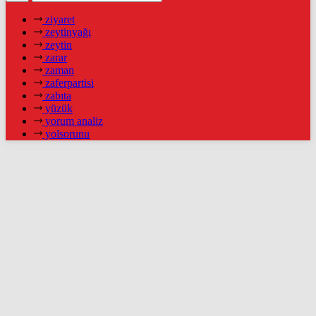
ziyaret
zeytinyağı
zeytin
zarar
zaman
zaferpartisi
zabıta
yüzük
yorum analiz
yolsorunu