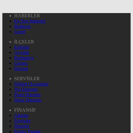
HABERLER
En Son Haberler
Balıkesir
Genel
İLÇELER
Edremit
Ayvalık
Burhaniye
Gömeç
Havran
SERVİSLER
Nöbetçi Eczaneler
Yol Durumu
Puan Durumu
Hava Durumu
FİNANSİF
Altınlar
Dövizler
Hisseler
Kripto Paralar