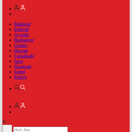
Balıkesir
Edremit
Ayvalık
Burhaniye
Gömeç
Havran
Çanakkale
Spor
Ekonomi
Genel
Künye