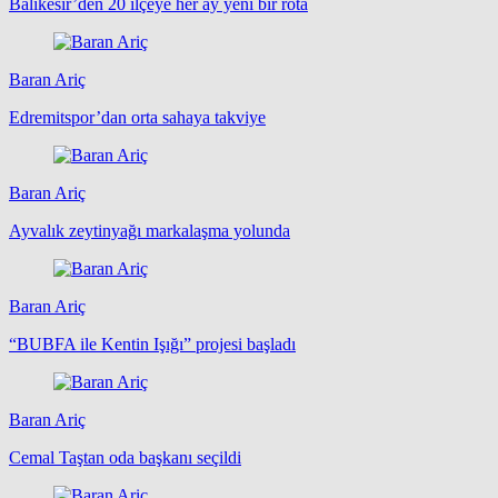
Balıkesir’den 20 ilçeye her ay yeni bir rota
Baran Ariç
Edremitspor’dan orta sahaya takviye
Baran Ariç
Ayvalık zeytinyağı markalaşma yolunda
Baran Ariç
“BUBFA ile Kentin Işığı” projesi başladı
Baran Ariç
Cemal Taştan oda başkanı seçildi