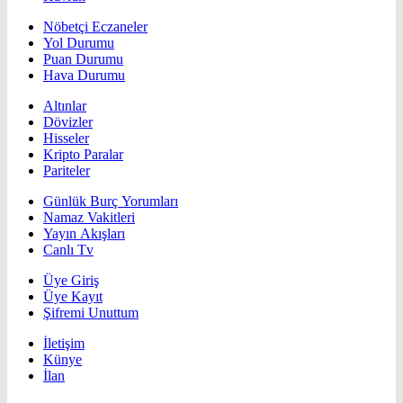
Nöbetçi Eczaneler
Yol Durumu
Puan Durumu
Hava Durumu
Altınlar
Dövizler
Hisseler
Kripto Paralar
Pariteler
Günlük Burç Yorumları
Namaz Vakitleri
Yayın Akışları
Canlı Tv
Üye Giriş
Üye Kayıt
Şifremi Unuttum
İletişim
Künye
İlan