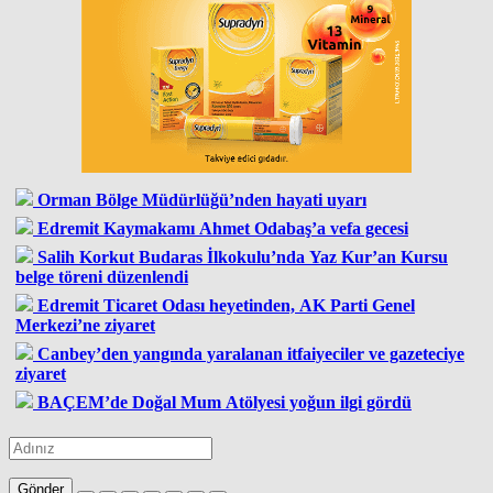
Orman Bölge Müdürlüğü’nden hayati uyarı
Edremit Kaymakamı Ahmet Odabaş’a vefa gecesi
Salih Korkut Budaras İlkokulu’nda Yaz Kur’an Kursu
belge töreni düzenlendi
Edremit Ticaret Odası heyetinden, AK Parti Genel
Merkezi’ne ziyaret
Canbey’den yangında yaralanan itfaiyeciler ve gazeteciye
ziyaret
BAÇEM’de Doğal Mum Atölyesi yoğun ilgi gördü
Gönder