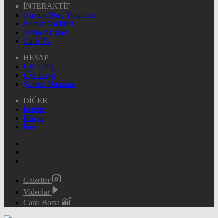
İNTERAKTİF
Günlük Burç Yorumları
Namaz Vakitleri
Yayın Akışları
Canlı Tv
HESAP
Üye Giriş
Üye Kayıt
Şifremi Unuttum
DİĞER
İletişim
Künye
İlan
Galeriler
Videolar
Canlı Borsa