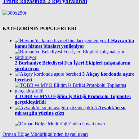
Trafik kazasında 2 kişi yaralandı
KATEGORİNİN POPÜLERLERİ
1
Havran’da
kamu hizmet binaları yenileniyor
2
Burhaniye Belediyesi Fen İşleri Ekipleri çalışmalarını
sürdürüyor
3
Akçay kordonda aşure
bereketi
4
TOBB ve MYO Eğitim İş Birliği Protokolü Toplantısı
gerçekleştirildi
5
Ayvalık’ın su
mirası gün yüzüne çıktı
Orman Bölge Müdürlüğü’nden hayati uyarı