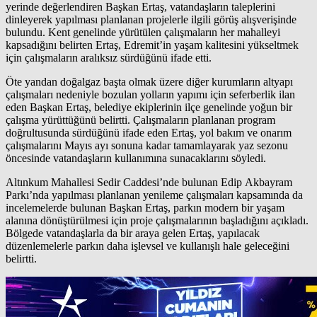
yerinde değerlendiren Başkan Ertaş, vatandaşların taleplerini
dinleyerek yapılması planlanan projelerle ilgili görüş alışverişinde
bulundu. Kent genelinde yürütülen çalışmaların her mahalleyi
kapsadığını belirten Ertaş, Edremit’in yaşam kalitesini yükseltmek
için çalışmaların aralıksız sürdüğünü ifade etti.
Öte yandan doğalgaz başta olmak üzere diğer kurumların altyapı
çalışmaları nedeniyle bozulan yolların yapımı için seferberlik ilan
eden Başkan Ertaş, belediye ekiplerinin ilçe genelinde yoğun bir
çalışma yürüttüğünü belirtti. Çalışmaların planlanan program
doğrultusunda sürdüğünü ifade eden Ertaş, yol bakım ve onarım
çalışmalarını Mayıs ayı sonuna kadar tamamlayarak yaz sezonu
öncesinde vatandaşların kullanımına sunacaklarını söyledi.
Altınkum Mahallesi Sedir Caddesi’nde bulunan Edip Akbayram
Parkı’nda yapılması planlanan yenileme çalışmaları kapsamında da
incelemelerde bulunan Başkan Ertaş, parkın modern bir yaşam
alanına dönüştürülmesi için proje çalışmalarının başladığını açıkladı.
Bölgede vatandaşlarla da bir araya gelen Ertaş, yapılacak
düzenlemelerle parkın daha işlevsel ve kullanışlı hale geleceğini
belirtti.