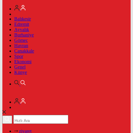
Balıkesir
Edremit
Ayvalık
Burhaniye
Gömeç
Havran
Çanakkale
Spor
Ekonomi
Genel
Künye
ziyaret