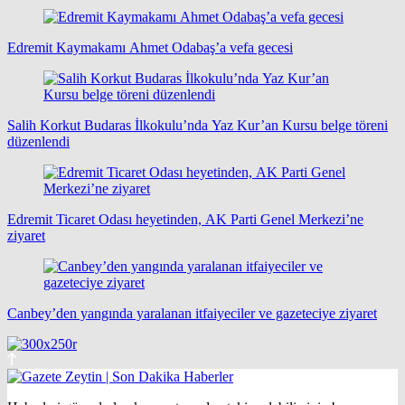
Edremit Kaymakamı Ahmet Odabaş’a vefa gecesi
Salih Korkut Budaras İlkokulu’nda Yaz Kur’an Kursu belge töreni
düzenlendi
Edremit Ticaret Odası heyetinden, AK Parti Genel Merkezi’ne
ziyaret
Canbey’den yangında yaralanan itfaiyeciler ve gazeteciye ziyaret