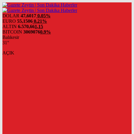
DOLAR
47,6017
0.05%
EURO
55,1506
0.21%
ALTIN
6.570,66
1,15
BITCOIN
3069076
0.9%
Balıkesir
31°
AÇIK