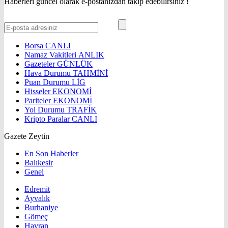
Haberleri güncel olarak e-postanızdan takip edebilirsiniz !
Borsa
CANLI
Namaz Vakitleri
ANLIK
Gazeteler
GÜNLÜK
Hava Durumu
TAHMİNİ
Puan Durumu
LİG
Hisseler
EKONOMİ
Pariteler
EKONOMİ
Yol Durumu
TRAFİK
Kripto Paralar
CANLI
Gazete Zeytin
En Son Haberler
Balıkesir
Genel
Edremit
Ayvalık
Burhaniye
Gömeç
Havran