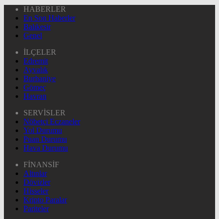
HABERLER
En Son Haberler
Balıkesir
Genel
İLÇELER
Edremit
Ayvalık
Burhaniye
Gömeç
Havran
SERVİSLER
Nöbetçi Eczaneler
Yol Durumu
Puan Durumu
Hava Durumu
FİNANSİF
Altınlar
Dövizler
Hisseler
Kripto Paralar
Pariteler