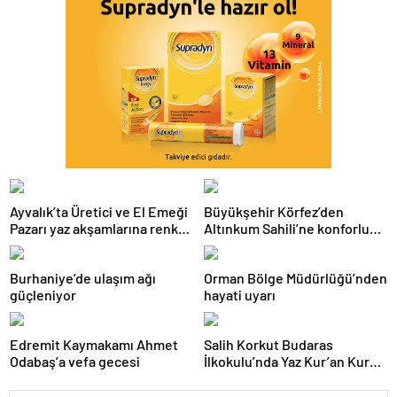
Ayvalık’ta Üretici ve El Emeği
Büyükşehir Körfez’den
Pazarı yaz akşamlarına renk
Altınkum Sahili’ne konforlu
katıyor
dokunuş:
Burhaniye’de ulaşım ağı
Orman Bölge Müdürlüğü’nden
güçleniyor
hayati uyarı
Edremit Kaymakamı Ahmet
Salih Korkut Budaras
Odabaş’a vefa gecesi
İlkokulu’nda Yaz Kur’an Kursu
belge töreni düzenlendi