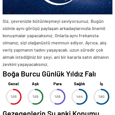
Siz, çevrenizle bütünleşmeyi seviyorsunuz. Bugün
sizinle aynı görüşü paylaşan arkadaşlarınızla önemli
konuşmalar yapacaksınız. Onlarla aynı frekansta
olmanız, sizi olağanüstü memnun ediyor. Ayrıca, alış
veriş yapmanın tadını yaşayacak, uzun süredir çok
almak istediğiniz bir şeyi, ani bir kararla satın almanın
zevkini yaşayacaksınız.
Boğa Burcu Günlük Yıldız Falı
Genel
Aşk
Para
Sağlık
İş
%55
%55
%55
%55
%60
Gezegenlerin Şu anki Konumu