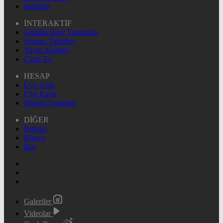
Pariteler
İNTERAKTİF
Günlük Burç Yorumları
Namaz Vakitleri
Yayın Akışları
Canlı Tv
HESAP
Üye Giriş
Üye Kayıt
Şifremi Unuttum
DİĞER
İletişim
Künye
İlan
Galeriler
Videolar