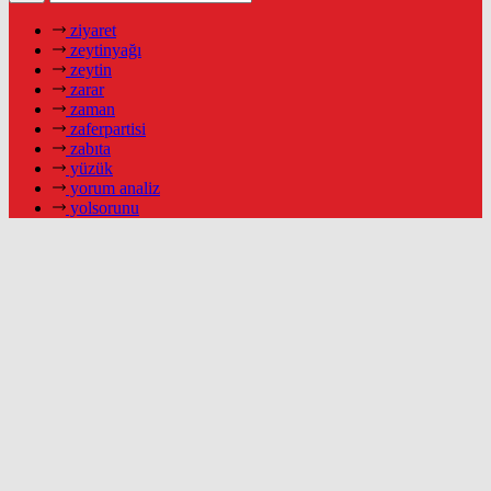
ziyaret
zeytinyağı
zeytin
zarar
zaman
zaferpartisi
zabıta
yüzük
yorum analiz
yolsorunu