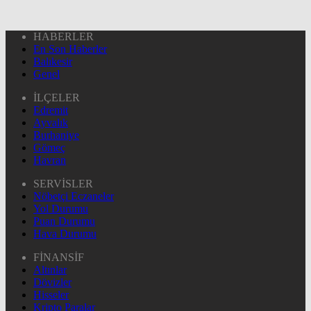
HABERLER
En Son Haberler
Balıkesir
Genel
İLÇELER
Edremit
Ayvalık
Burhaniye
Gömeç
Havran
SERVİSLER
Nöbetçi Eczaneler
Yol Durumu
Puan Durumu
Hava Durumu
FİNANSİF
Altınlar
Dövizler
Hisseler
Kripto Paralar