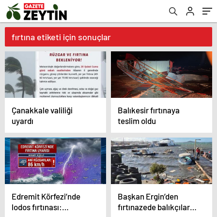
fırtına etiketi için sonuçlar
Çanakkale valiliği
Balıkesir fırtınaya
uyardı
teslim oldu
Edremit Körfezi’nde
Başkan Ergin’den
lodos fırtınası:
fırtınazede balıkçılara