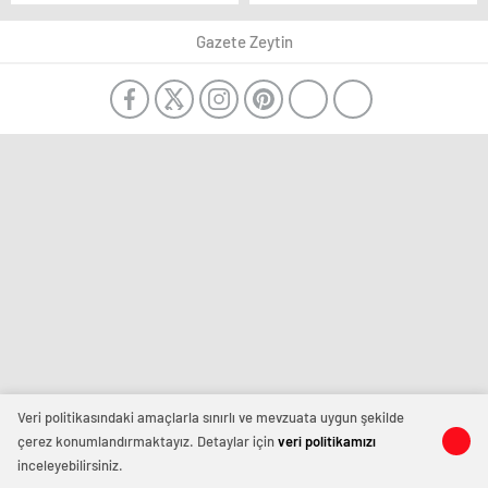
Rüzgarın hızı 90
‘ücretsiz çekek’
kilometreye ulaştı
müjdesi
Gazete Zeytin
Veri politikasındaki amaçlarla sınırlı ve mevzuata uygun şekilde
çerez konumlandırmaktayız. Detaylar için
veri politikamızı
inceleyebilirsiniz.