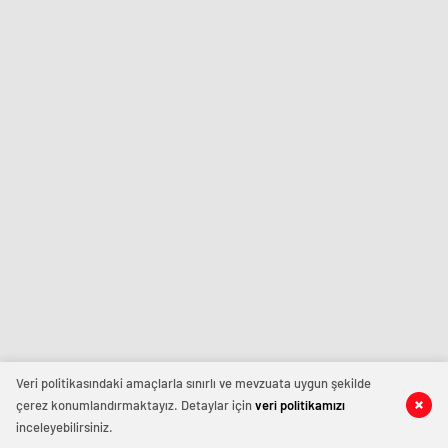
Veri politikasındaki amaçlarla sınırlı ve mevzuata uygun şekilde
çerez konumlandırmaktayız. Detaylar için
veri politikamızı
inceleyebilirsiniz.