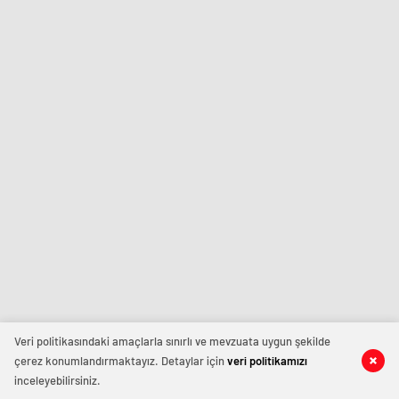
Veri politikasındaki amaçlarla sınırlı ve mevzuata uygun şekilde
çerez konumlandırmaktayız. Detaylar için
veri politikamızı
inceleyebilirsiniz.