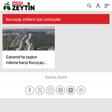
kuruçay etiketi için sonuçlar
Edremit’te taşkın
riskine karşı Kuruçay
Deresi projesinde
çalışmalar sürüyor
Gazete Zeytin