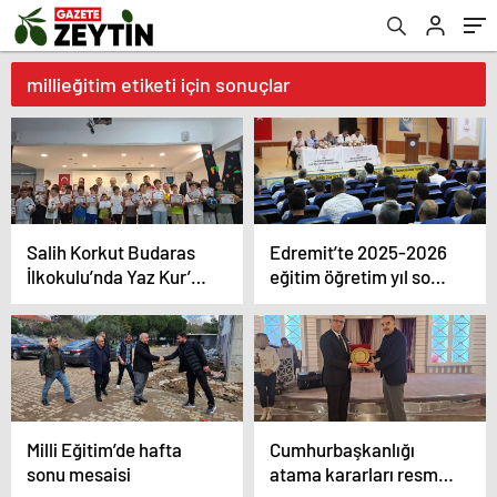
millieğitim etiketi için sonuçlar
Salih Korkut Budaras
Edremit’te 2025-2026
İlkokulu’nda Yaz Kur’an
eğitim öğretim yıl sonu
Kursu belge töreni
değerlendirme
düzenlendi
toplantısı
gerçekleştirildi
Milli Eğitim’de hafta
Cumhurbaşkanlığı
sonu mesaisi
atama kararları resmi