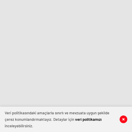
Veri politikasındaki amaçlarla sınırlı ve mevzuata uygun şekilde
çerez konumlandırmaktayız. Detaylar için
veri politikamızı
inceleyebilirsiniz.