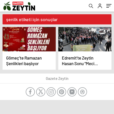
şenlik etiketi için sonuçlar
Gömeç’te Ramazan
Edremit’te Zeytin
Şenlikleri başlıyor
Hasan Sonu “Meci
Şenliği” coşkuyla
başladı
Gazete Zeytin