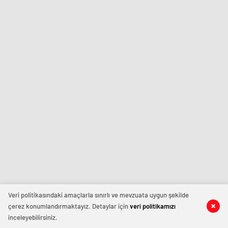
Veri politikasındaki amaçlarla sınırlı ve mevzuata uygun şekilde
çerez konumlandırmaktayız. Detaylar için
veri politikamızı
inceleyebilirsiniz.