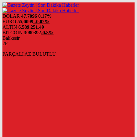
DOLAR
47,7096
0.17%
EURO
55,0099
-0.02%
ALTIN
6.589,25
1,49
BITCOIN
3080392
-0.8%
Balıkesir
26°
PARÇALI AZ BULUTLU