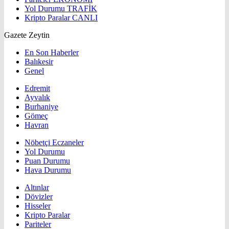
Yol Durumu
TRAFİK
Kripto Paralar
CANLI
Gazete Zeytin
En Son Haberler
Balıkesir
Genel
Edremit
Ayvalık
Burhaniye
Gömeç
Havran
Nöbetçi Eczaneler
Yol Durumu
Puan Durumu
Hava Durumu
Altınlar
Dövizler
Hisseler
Kripto Paralar
Pariteler