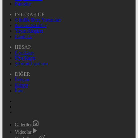
Pariteler
İNTERAKTİF
Günlük Burç Yorumları
Namaz Vakitleri
Yayın Akışları
Canlı Tv
HESAP
Üye Giriş
Üye Kayıt
Şifremi Unuttum
DİĞER
İletişim
Künye
İlan
Galeriler
Videolar