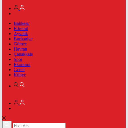
Balıkesir
Edremit
Ayvalık
Burhaniye
Gömeç
Havran
Çanakkale
Spor
Ekonomi
Genel
Künye