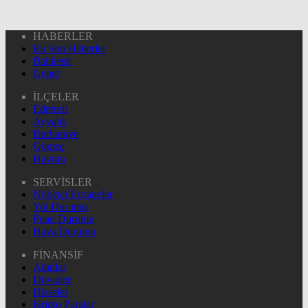
HABERLER
En Son Haberler
Balıkesir
Genel
İLÇELER
Edremit
Ayvalık
Burhaniye
Gömeç
Havran
SERVİSLER
Nöbetçi Eczaneler
Yol Durumu
Puan Durumu
Hava Durumu
FİNANSİF
Altınlar
Dövizler
Hisseler
Kripto Paralar