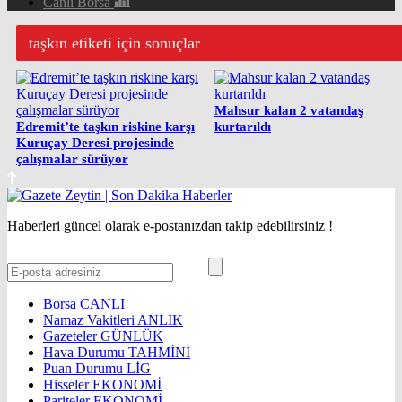
Canlı Borsa
taşkın etiketi için sonuçlar
Mahsur kalan 2 vatandaş
Edremit’te taşkın riskine karşı
kurtarıldı
Kuruçay Deresi projesinde
çalışmalar sürüyor
Haberleri güncel olarak e-postanızdan takip edebilirsiniz !
Borsa
CANLI
Namaz Vakitleri
ANLIK
Gazeteler
GÜNLÜK
Hava Durumu
TAHMİNİ
Puan Durumu
LİG
Hisseler
EKONOMİ
Pariteler
EKONOMİ