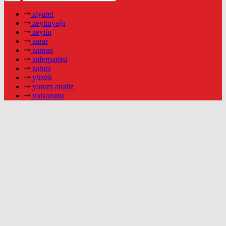
ziyaret
zeytinyağı
zeytin
zarar
zaman
zaferpartisi
zabıta
yüzük
yorum analiz
yolsorunu