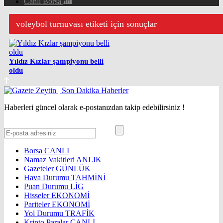
Canlı Borsa
voleybol turnuvası etiketi için sonuçlar
Yıldız Kızlar şampiyonu belli
oldu
Haberleri güncel olarak e-postanızdan takip edebilirsiniz !
Borsa
CANLI
Namaz Vakitleri
ANLIK
Gazeteler
GÜNLÜK
Hava Durumu
TAHMİNİ
Puan Durumu
LİG
Hisseler
EKONOMİ
Pariteler
EKONOMİ
Yol Durumu
TRAFİK
Kripto Paralar
CANLI