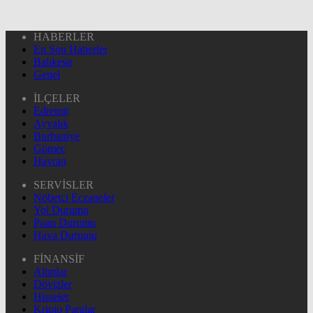
HABERLER
En Son Haberler
Balıkesir
Genel
İLÇELER
Edremit
Ayvalık
Burhaniye
Gömeç
Havran
SERVİSLER
Nöbetçi Eczaneler
Yol Durumu
Puan Durumu
Hava Durumu
FİNANSİF
Altınlar
Dövizler
Hisseler
Kripto Paralar