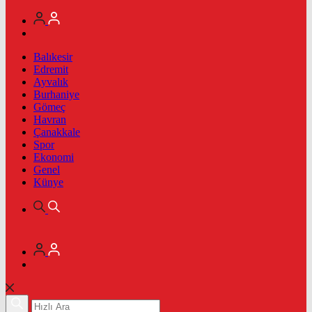
Balıkesir
Edremit
Ayvalık
Burhaniye
Gömeç
Havran
Çanakkale
Spor
Ekonomi
Genel
Künye