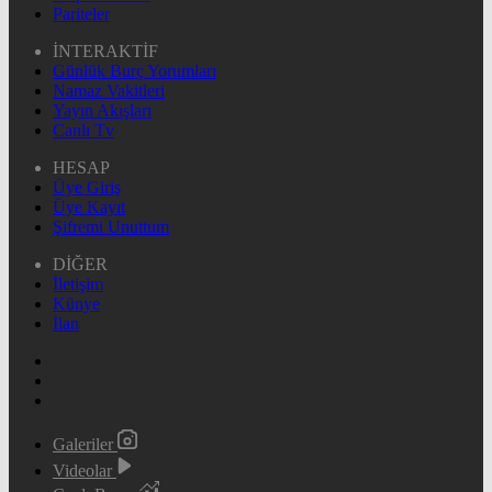
Pariteler
İNTERAKTİF
Günlük Burç Yorumları
Namaz Vakitleri
Yayın Akışları
Canlı Tv
HESAP
Üye Giriş
Üye Kayıt
Şifremi Unuttum
DİĞER
İletişim
Künye
İlan
Galeriler
Videolar