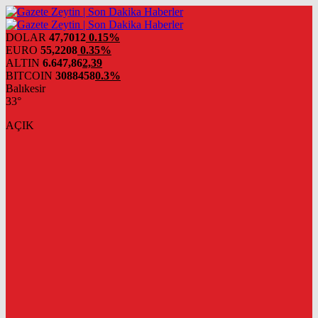
DOLAR
47,7012
0.15%
EURO
55,2208
0.35%
ALTIN
6.647,86
2,39
BITCOIN
3088458
0.3%
Balıkesir
33°
AÇIK