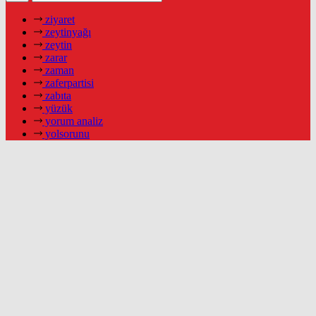
ziyaret
zeytinyağı
zeytin
zarar
zaman
zaferpartisi
zabıta
yüzük
yorum analiz
yolsorunu