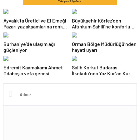
Ayvalık’ta Üretici ve El Emeği
Büyükşehir Körfez’den
Pazarı yaz akşamlarına renk
Altınkum Sahili’ne konforlu
katıyor
dokunuş:
Burhaniye’de ulaşım ağı
Orman Bölge Müdürlüğü’nden
güçleniyor
hayati uyarı
Edremit Kaymakamı Ahmet
Salih Korkut Budaras
Odabaş’a vefa gecesi
İlkokulu’nda Yaz Kur’an Kursu
belge töreni düzenlendi