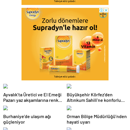
Ayvalık’ta Üretici ve El Emeği
Büyükşehir Körfez’den
Pazarı yaz akşamlarına renk
Altınkum Sahili’ne konforlu
katıyor
dokunuş:
Burhaniye’de ulaşım ağı
Orman Bölge Müdürlüğü’nden
güçleniyor
hayati uyarı