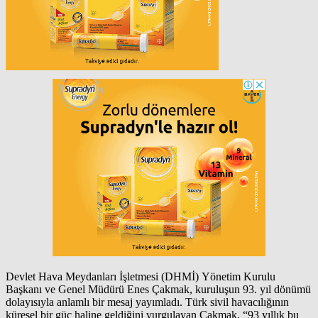
Devlet Hava Meydanları İşletmesi (DHMİ) Yönetim Kurulu
Başkanı ve Genel Müdürü Enes Çakmak, kuruluşun 93. yıl dönümü
dolayısıyla anlamlı bir mesaj yayımladı. Türk sivil havacılığının
küresel bir güç haline geldiğini vurgulayan Çakmak, “93 yıllık bu