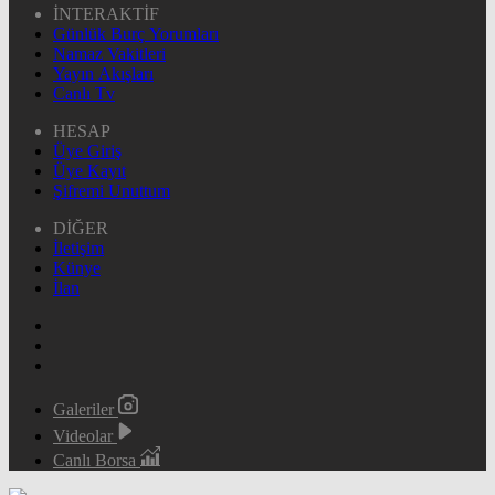
İNTERAKTİF
Günlük Burç Yorumları
Namaz Vakitleri
Yayın Akışları
Canlı Tv
HESAP
Üye Giriş
Üye Kayıt
Şifremi Unuttum
DİĞER
İletişim
Künye
İlan
Galeriler
Videolar
Canlı Borsa