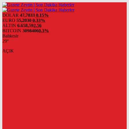
DOLAR
47,7033
0.15%
EURO
55,2030
0.33%
ALTIN
6.658,59
2,56
BITCOIN
3098406
0.3%
Balıkesir
29°
AÇIK