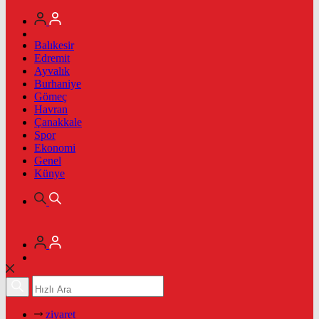
Balıkesir
Edremit
Ayvalık
Burhaniye
Gömeç
Havran
Çanakkale
Spor
Ekonomi
Genel
Künye
ziyaret