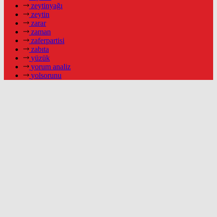
zeytinyağı
zeytin
zarar
zaman
zaferpartisi
zabıta
yüzük
yorum analiz
yolsorunu