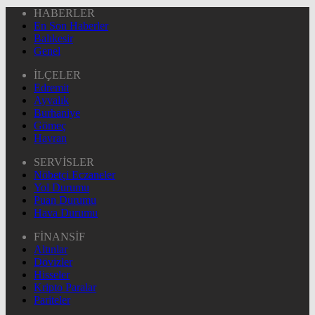
HABERLER
En Son Haberler
Balıkesir
Genel
İLÇELER
Edremit
Ayvalık
Burhaniye
Gömeç
Havran
SERVİSLER
Nöbetçi Eczaneler
Yol Durumu
Puan Durumu
Hava Durumu
FİNANSİF
Altınlar
Dövizler
Hisseler
Kripto Paralar
Pariteler