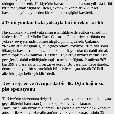
olduğunu ifade etti. Türkiye’nin havacılık alanında son yıllarda tarihi
bir ivme yakaladığını belirten Çakmak, ülkenin artık küresel
havacılıkta yön tayin eden bir konuma eriştiğini kaydetti.
247 milyondan fazla yolcuyla tarihi rekor kırıldı
Havacılıktaki küresel yükselişin istatistiklere de açıkça yansıdığını
ifade eden Genel Müdür Enes Çakmak, Cumhuriyet tarihinin en
yüksek seviyelerinden birine ulaşıldığını müjdeledi. Çakmak,
“Rakamlar ulaştığımız gücü açıkça ortaya koyuyor. 2025 yılı sonu
itibarıyla havalimanlarımızda direkt transit yolcular da dahil olmak
üzere toplam 247 milyon 163 bin 531 yolcuya hizmet verdik. Üst
geçişler de dahil edildiğinde toplam uçak trafiğimiz 2 milyon 507
bin 399’a ulaşarak tarihi bir zirve gördü. Bu başarıda, gece gündüz
demeden büyük bir sorumluluk bilinciyle çalışan büyük DHMİ
ailesinin payı belirleyicidir” dedi.
Dev projeler ve Avrupa’da bir ilk: Üçlü bağımsız
pist operasyonu
Türkiye’nin vizyonuna değer katan devasa yatırımları tek tek hayata
geçirdiklerini hatırlatan Çakmak; Çukurova Uluslararası
Havalimanı’nın hizmete alınması, Kayseri ve Trabzon’daki kapasite
artışları ile Antalya Havalimanı’nın yıllık yolcu kapasitesinin 35