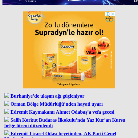
Burhaniye’de ulaşım ağı güçleniyor
Orman Bölge Müdürlüğü’nden hayati uyarı
Edremit Kaymakamı Ahmet Odabaş’a vefa gecesi
Salih Korkut Budaras İlkokulu’nda Yaz Kur’an Kursu
belge töreni düzenlendi
Edremit Ticaret Odası heyetinden, AK Parti Genel