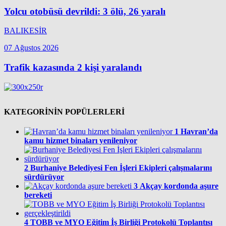
Yolcu otobüsü devrildi: 3 ölü, 26 yaralı
BALIKESİR
07 Ağustos 2026
Trafik kazasında 2 kişi yaralandı
KATEGORİNİN POPÜLERLERİ
1
Havran’da
kamu hizmet binaları yenileniyor
2
Burhaniye Belediyesi Fen İşleri Ekipleri çalışmalarını
sürdürüyor
3
Akçay kordonda aşure
bereketi
4
TOBB ve MYO Eğitim İş Birliği Protokolü Toplantısı