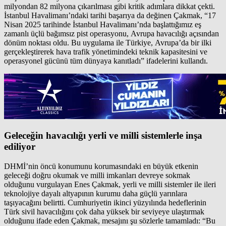
milyondan 82 milyona çıkarılması gibi kritik adımlara dikkat çekti.
İstanbul Havalimanı’ndaki tarihi başarıya da değinen Çakmak, “17
Nisan 2025 tarihinde İstanbul Havalimanı’nda başlattığımız eş
zamanlı üçlü bağımsız pist operasyonu, Avrupa havacılığı açısından
dönüm noktası oldu. Bu uygulama ile Türkiye, Avrupa’da bir ilki
gerçekleştirerek hava trafik yönetimindeki teknik kapasitesini ve
operasyonel gücünü tüm dünyaya kanıtladı” ifadelerini kullandı.
Geleceğin havacılığı yerli ve milli sistemlerle inşa
ediliyor
DHMİ’nin öncü konumunu korumasındaki en büyük etkenin
geleceği doğru okumak ve milli imkanları devreye sokmak
olduğunu vurgulayan Enes Çakmak, yerli ve milli sistemler ile ileri
teknolojiye dayalı altyapının kurumu daha güçlü yarınlara
taşıyacağını belirtti. Cumhuriyetin ikinci yüzyılında hedeflerinin
Türk sivil havacılığını çok daha yüksek bir seviyeye ulaştırmak
olduğunu ifade eden Çakmak, mesajını şu sözlerle tamamladı: “Bu