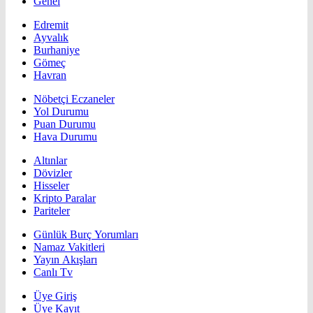
Genel
Edremit
Ayvalık
Burhaniye
Gömeç
Havran
Nöbetçi Eczaneler
Yol Durumu
Puan Durumu
Hava Durumu
Altınlar
Dövizler
Hisseler
Kripto Paralar
Pariteler
Günlük Burç Yorumları
Namaz Vakitleri
Yayın Akışları
Canlı Tv
Üye Giriş
Üye Kayıt