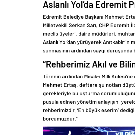
Aslanlı Yol’da Edremit 
Edremit Belediye Başkanı Mehmet Erta
Milletvekili Serkan Sarı, CHP Edremit İ
meclis üyeleri, daire müdürleri, muhtarl
Aslanlı Yol’dan yürüyerek Anıtkabir’in 
sunmasının ardından saygı duruşunda bu
“Rehberimiz Akıl ve Bili
Törenin ardından Misak-ı Milli Kulesi’n
Mehmet Ertaş, deftere şu notları düştü:
gerekleriyle buluşturma sorumluluğunu
pusula edinen yönetim anlayışın, yere
rehberimizdir. ‘En büyük eserim’ dedi
borcumuzdur.”