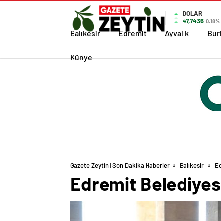
DOLAR
47,7436
0.18%
Balıkesir
Edremit
Ayvalık
Bur
Künye
Gazete Zeytin | Son Dakika Haberler
Balıkesir
Ed
Edremit Belediyesi’