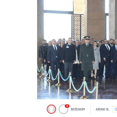
0
BEĞENDİM
ABONE OL