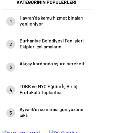
KATEGORİNİN POPÜLERLERİ
Havran’da kamu hizmet binaları
1
yenileniyor
Burhaniye Belediyesi Fen İşleri
2
Ekipleri çalışmalarını
sürdürüyor
Akçay kordonda aşure bereketi
3
TOBB ve MYO Eğitim İş Birliği
4
Protokolü Toplantısı
gerçekleştirildi
Ayvalık’ın su mirası gün yüzüne
5
çıktı