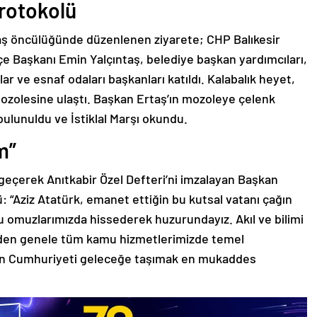
Protokolü
ş öncülüğünde düzenlenen ziyarete; CHP Balıkesir
lçe Başkanı Emin Yalçıntaş, belediye başkan yardımcıları,
ar ve esnaf odaları başkanları katıldı. Kalabalık heyet,
mozolesine ulaştı. Başkan Ertaş’ın mozoleye çelenk
lunuldu ve İstiklal Marşı okundu.
m”
e geçerek Anıtkabir Özel Defteri’ni imzalayan Başkan
 “Aziz Atatürk, emanet ettiğin bu kutsal vatanı çağın
 omuzlarımızda hissederek huzurundayız. Akıl ve bilimi
lden genele tüm kamu hizmetlerimizde temel
ğin Cumhuriyeti geleceğe taşımak en mukaddes