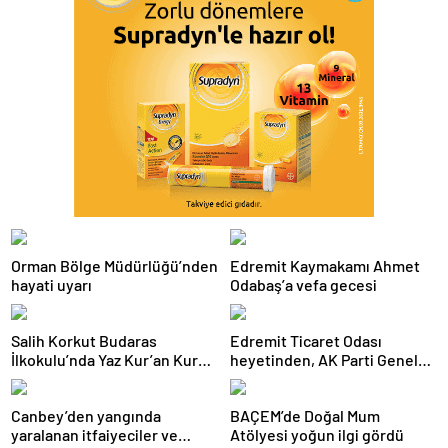
Orman Bölge Müdürlüğü’nden
Edremit Kaymakamı Ahmet
hayati uyarı
Odabaş’a vefa gecesi
Salih Korkut Budaras
Edremit Ticaret Odası
İlkokulu’nda Yaz Kur’an Kursu
heyetinden, AK Parti Genel
belge töreni düzenlendi
Merkezi’ne ziyaret
Canbey’den yangında
BAÇEM’de Doğal Mum
yaralanan itfaiyeciler ve
Atölyesi yoğun ilgi gördü