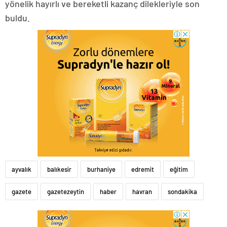
yönelik hayırlı ve bereketli kazanç dilekleriyle son
buldu.
ayvalık
balıkesir
burhaniye
edremit
eğitim
gazete
gazetezeytin
haber
havran
sondakika