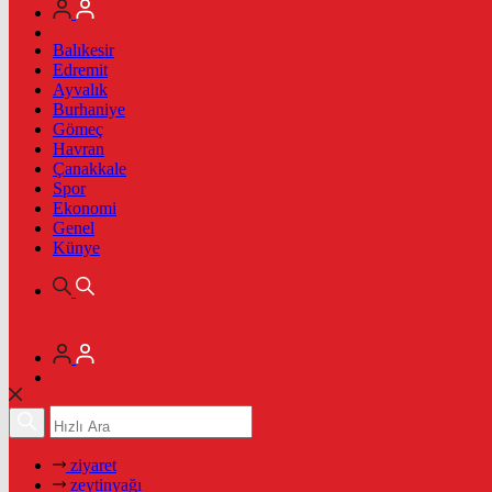
Balıkesir
Edremit
Ayvalık
Burhaniye
Gömeç
Havran
Çanakkale
Spor
Ekonomi
Genel
Künye
ziyaret
zeytinyağı