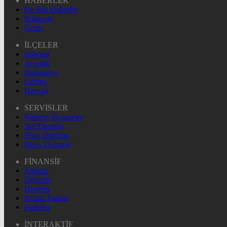
HABERLER
En Son Haberler
Balıkesir
Genel
İLÇELER
Edremit
Ayvalık
Burhaniye
Gömeç
Havran
SERVİSLER
Nöbetçi Eczaneler
Yol Durumu
Puan Durumu
Hava Durumu
FİNANSİF
Altınlar
Dövizler
Hisseler
Kripto Paralar
Pariteler
İNTERAKTİF