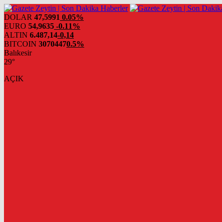
DOLAR
47,5991
0.05%
EURO
54,9635
-0.11%
ALTIN
6.487,14
-0,14
BITCOIN
3070447
0.5%
Balıkesir
29°
AÇIK