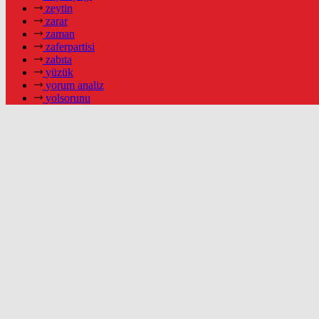
zeytin
zarar
zaman
zaferpartisi
zabıta
yüzük
yorum analiz
yolsorunu