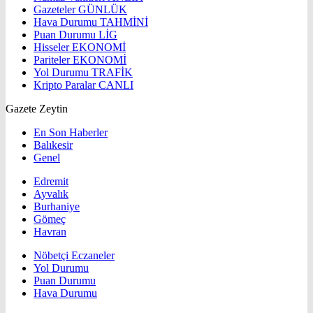
Gazeteler
GÜNLÜK
Hava Durumu
TAHMİNİ
Puan Durumu
LİG
Hisseler
EKONOMİ
Pariteler
EKONOMİ
Yol Durumu
TRAFİK
Kripto Paralar
CANLI
Gazete Zeytin
En Son Haberler
Balıkesir
Genel
Edremit
Ayvalık
Burhaniye
Gömeç
Havran
Nöbetçi Eczaneler
Yol Durumu
Puan Durumu
Hava Durumu