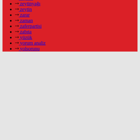
zeytinyağı
zeytin
zarar
zaman
zaferpartisi
zabıta
yüzük
yorum analiz
yolsorunu