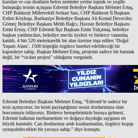
kurulan ve can dostların beton zeminler yerine toprak ve yeşille
buluştuğu tesisin açılışına Edremit Belediye Başkanı Mehmet Ertaş,
CHP Balıkesir Milletvekili Serkan Sarı, CHP Balıkesir İl Başkanı
Erden Köybaşı, Burhaniye Belediye Başkanı Ali Kemal Deveciler,
Gömeç Belediye Başkanı Melih Bağcı, Havran Belediye Başkanı
Emin Ersoy, CHP Edremit İlçe Başkanı Emin Yalçıntaş, belediye
başkan yardımcıları, belediye meclis üyeleri ve binlerce vatandaş
katıldı. 4 bin 520 metrekarelik bir alan üzerine inşa edilen ‘Doğal
Yaşam Alanı’, 1500 köpeğin özgürce hareket edebileceği bir
kapasiteye sahip. Başkan Mehmet Ertaş, projenin sadece bir barınak
değil, bir “vicdan projesi” olduğunu vurguladı.
Edremit Belediye Başkanı Mehmet Ertaş, “Edremit’te sadece bir
tesis açmıyoruz; bu kenti paylaştığımız sessiz dostlarımıza olan
borcumuzu ödüyoruz. Binlerce hemşehrimizin buraya gelmesi,
Edremit halkının merhametinin ve doğaya duyduğu saygının en
büyük kanıtıdır. Can dostlarımız artık kısıtlanmadan, özgürce koşup
oynayabilecekleri bir yuvaya sahip.” diye konuştu.