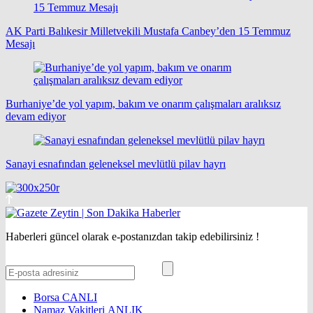
AK Parti Balıkesir Milletvekili Mustafa Canbey’den 15 Temmuz
Mesajı
Burhaniye’de yol yapım, bakım ve onarım çalışmaları aralıksız
devam ediyor
Sanayi esnafından geleneksel mevlütlü pilav hayrı
Haberleri güncel olarak e-postanızdan takip edebilirsiniz !
Borsa
CANLI
Namaz Vakitleri
ANLIK