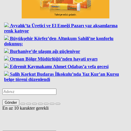
Ayvalık’ta Üretici ve El Emeği Pazarı yaz akşamlarına
renk katıyor
Büyükşehir Körfez’den Altınkum Sahili’ne konforlu
dokunuş:
Burhaniye’de ulaşım ağı güçleniyor
Orman Bölge Müdürlüğü’nden hayati uyarı
Edremit Kaymakamı Ahmet Odabaş’a vefa gecesi
Salih Korkut Budaras İlkokulu’nda Yaz Kur’an Kursu
belge töreni düzenlendi
Gönder
En az 10 karakter gerekli