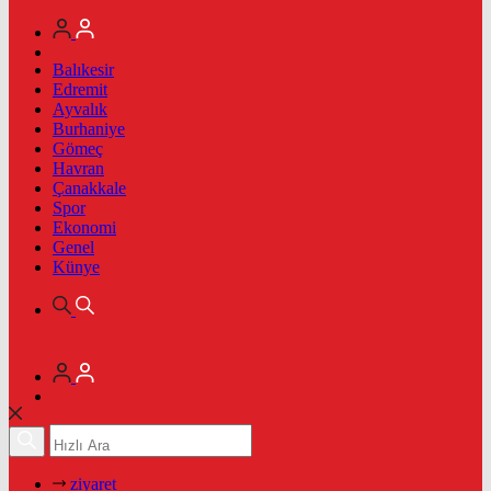
Balıkesir
Edremit
Ayvalık
Burhaniye
Gömeç
Havran
Çanakkale
Spor
Ekonomi
Genel
Künye
ziyaret