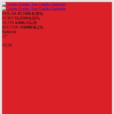
DOLAR
47,7436
0.18%
EURO
55,2510
0.32%
ALTIN
6.660,55
2,59
BITCOIN
3109805
0.2%
Balıkesir
27°
AÇIK