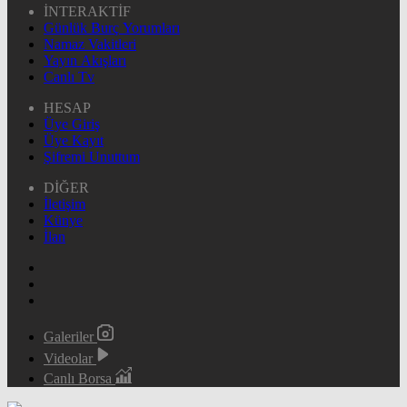
İNTERAKTİF
Günlük Burç Yorumları
Namaz Vakitleri
Yayın Akışları
Canlı Tv
HESAP
Üye Giriş
Üye Kayıt
Şifremi Unuttum
DİĞER
İletişim
Künye
İlan
Galeriler
Videolar
Canlı Borsa