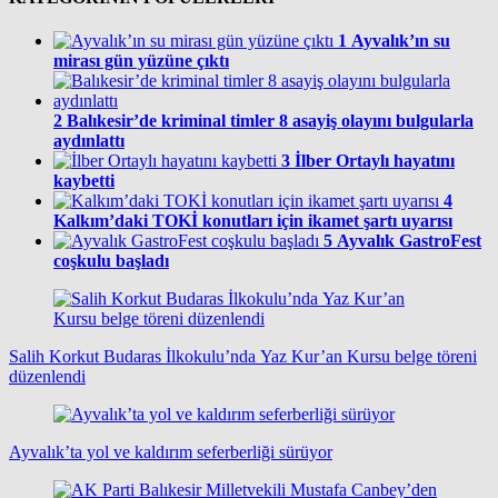
1
Ayvalık’ın su
mirası gün yüzüne çıktı
2
Balıkesir’de kriminal timler 8 asayiş olayını bulgularla
aydınlattı
3
İlber Ortaylı hayatını
kaybetti
4
Kalkım’daki TOKİ konutları için ikamet şartı uyarısı
5
Ayvalık GastroFest
coşkulu başladı
Salih Korkut Budaras İlkokulu’nda Yaz Kur’an Kursu belge töreni
düzenlendi
Ayvalık’ta yol ve kaldırım seferberliği sürüyor