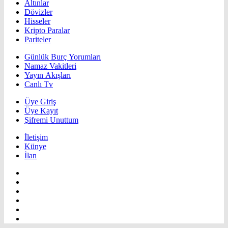
Altınlar
Dövizler
Hisseler
Kripto Paralar
Pariteler
Günlük Burç Yorumları
Namaz Vakitleri
Yayın Akışları
Canlı Tv
Üye Giriş
Üye Kayıt
Şifremi Unuttum
İletişim
Künye
İlan