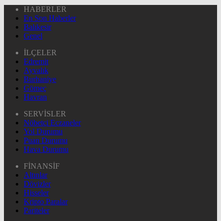
HABERLER
En Son Haberler
Balıkesir
Genel
İLÇELER
Edremit
Ayvalık
Burhaniye
Gömeç
Havran
SERVİSLER
Nöbetçi Eczaneler
Yol Durumu
Puan Durumu
Hava Durumu
FİNANSİF
Altınlar
Dövizler
Hisseler
Kripto Paralar
Pariteler