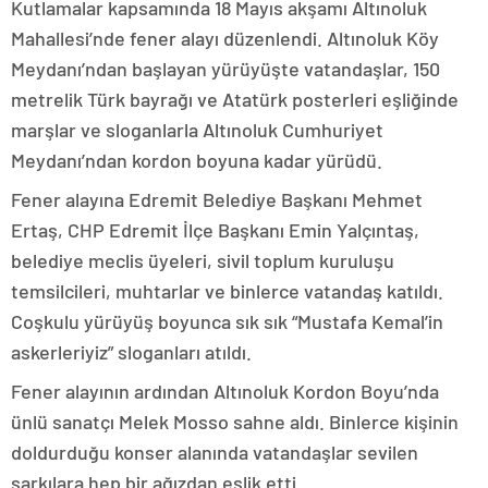
Kutlamalar kapsamında 18 Mayıs akşamı Altınoluk
Mahallesi’nde fener alayı düzenlendi. Altınoluk Köy
Meydanı’ndan başlayan yürüyüşte vatandaşlar, 150
metrelik Türk bayrağı ve Atatürk posterleri eşliğinde
marşlar ve sloganlarla Altınoluk Cumhuriyet
Meydanı’ndan kordon boyuna kadar yürüdü.
Fener alayına Edremit Belediye Başkanı Mehmet
Ertaş, CHP Edremit İlçe Başkanı Emin Yalçıntaş,
belediye meclis üyeleri, sivil toplum kuruluşu
temsilcileri, muhtarlar ve binlerce vatandaş katıldı.
Coşkulu yürüyüş boyunca sık sık “Mustafa Kemal’in
askerleriyiz” sloganları atıldı.
Fener alayının ardından Altınoluk Kordon Boyu’nda
ünlü sanatçı Melek Mosso sahne aldı. Binlerce kişinin
doldurduğu konser alanında vatandaşlar sevilen
şarkılara hep bir ağızdan eşlik etti.