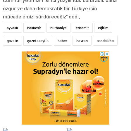
Cumhuriyetimizin ikinci yüzyılında; daha adil, daha
özgür ve daha demokratik bir Türkiye için
mücadelemizi sürdüreceğiz” dedi.
ayvalık
balıkesir
burhaniye
edremit
eğitim
gazete
gazetezeytin
haber
havran
sondakika