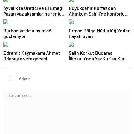
Ayvalık’ta Üretici ve El Emeği
Büyükşehir Körfez’den
Pazarı yaz akşamlarına renk
Altınkum Sahili’ne konforlu
katıyor
dokunuş:
Burhaniye’de ulaşım ağı
Orman Bölge Müdürlüğü’nden
güçleniyor
hayati uyarı
Edremit Kaymakamı Ahmet
Salih Korkut Budaras
Odabaş’a vefa gecesi
İlkokulu’nda Yaz Kur’an Kursu
belge töreni düzenlendi