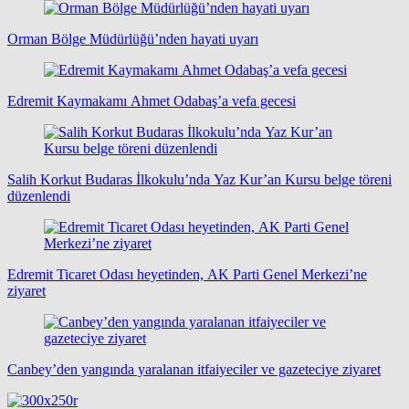
Orman Bölge Müdürlüğü’nden hayati uyarı
Edremit Kaymakamı Ahmet Odabaş’a vefa gecesi
Salih Korkut Budaras İlkokulu’nda Yaz Kur’an Kursu belge töreni
düzenlendi
Edremit Ticaret Odası heyetinden, AK Parti Genel Merkezi’ne
ziyaret
Canbey’den yangında yaralanan itfaiyeciler ve gazeteciye ziyaret