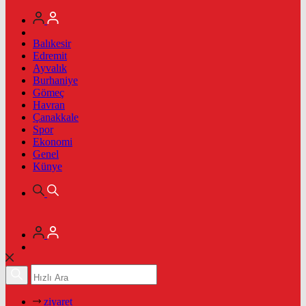
Balıkesir
Edremit
Ayvalık
Burhaniye
Gömeç
Havran
Çanakkale
Spor
Ekonomi
Genel
Künye
ziyaret