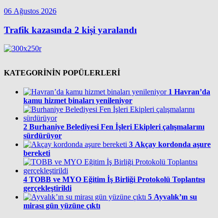
06 Ağustos 2026
Trafik kazasında 2 kişi yaralandı
KATEGORİNİN POPÜLERLERİ
1
Havran’da
kamu hizmet binaları yenileniyor
2
Burhaniye Belediyesi Fen İşleri Ekipleri çalışmalarını
sürdürüyor
3
Akçay kordonda aşure
bereketi
4
TOBB ve MYO Eğitim İş Birliği Protokolü Toplantısı
gerçekleştirildi
5
Ayvalık’ın su
mirası gün yüzüne çıktı