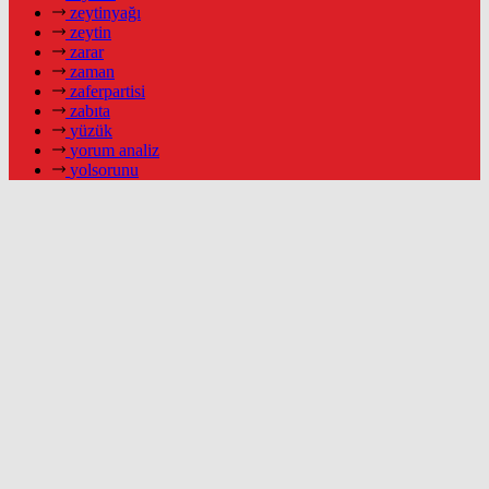
zeytinyağı
zeytin
zarar
zaman
zaferpartisi
zabıta
yüzük
yorum analiz
yolsorunu