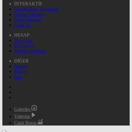
İNTERAKTİF
Günlük Burç Yorumları
Namaz Vakitleri
Yayın Akışları
Canlı Tv
HESAP
Üye Giriş
Üye Kayıt
Şifremi Unuttum
DİĞER
İletişim
Künye
İlan
Galeriler
Videolar
Canlı Borsa