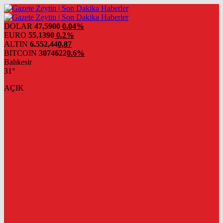
DOLAR
47,5900
0.04%
EURO
55,1390
0.2%
ALTIN
6.552,44
0,87
BITCOIN
3074622
0.6%
Balıkesir
31°
AÇIK