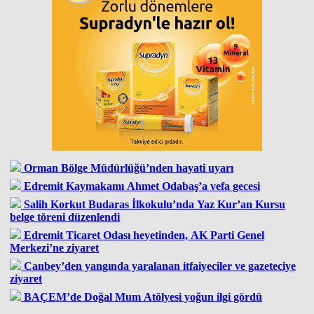
Orman Bölge Müdürlüğü’nden hayati uyarı
Edremit Kaymakamı Ahmet Odabaş’a vefa gecesi
Salih Korkut Budaras İlkokulu’nda Yaz Kur’an Kursu
belge töreni düzenlendi
Edremit Ticaret Odası heyetinden, AK Parti Genel
Merkezi’ne ziyaret
Canbey’den yangında yaralanan itfaiyeciler ve gazeteciye
ziyaret
BAÇEM’de Doğal Mum Atölyesi yoğun ilgi gördü