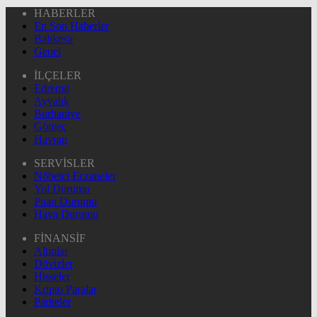
HABERLER
En Son Haberler
Balıkesir
Genel
İLÇELER
Edremit
Ayvalık
Burhaniye
Gömeç
Havran
SERVİSLER
Nöbetçi Eczaneler
Yol Durumu
Puan Durumu
Hava Durumu
FİNANSİF
Altınlar
Dövizler
Hisseler
Kripto Paralar
Pariteler