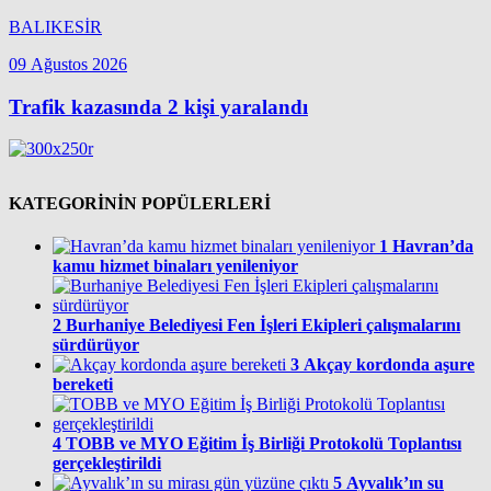
BALIKESİR
09 Ağustos 2026
Trafik kazasında 2 kişi yaralandı
KATEGORİNİN POPÜLERLERİ
1
Havran’da
kamu hizmet binaları yenileniyor
2
Burhaniye Belediyesi Fen İşleri Ekipleri çalışmalarını
sürdürüyor
3
Akçay kordonda aşure
bereketi
4
TOBB ve MYO Eğitim İş Birliği Protokolü Toplantısı
gerçekleştirildi
5
Ayvalık’ın su