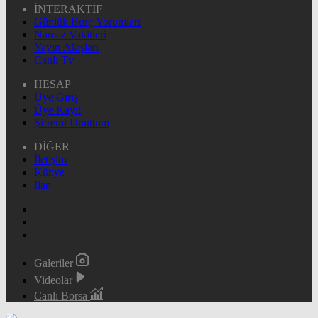
İNTERAKTİF
Günlük Burç Yorumları
Namaz Vakitleri
Yayın Akışları
Canlı Tv
HESAP
Üye Giriş
Üye Kayıt
Şifremi Unuttum
DİĞER
İletişim
Künye
İlan
Galeriler
Videolar
Canlı Borsa