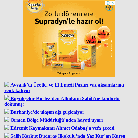
Ayvalık’ta Üretici ve El Emeği Pazarı yaz akşamlarına
renk katıyor
Büyükşehir Körfez’den Altınkum Sahili’ne konforlu
dokunuş:
Burhaniye’de ulaşım ağı güçleniyor
Orman Bölge Müdürlüğü’nden hayati uyarı
Edremit Kaymakamı Ahmet Odabaş’a vefa gecesi
Salih Korkut Budaras İlkokulu’nda Yaz Kur’an Kursu