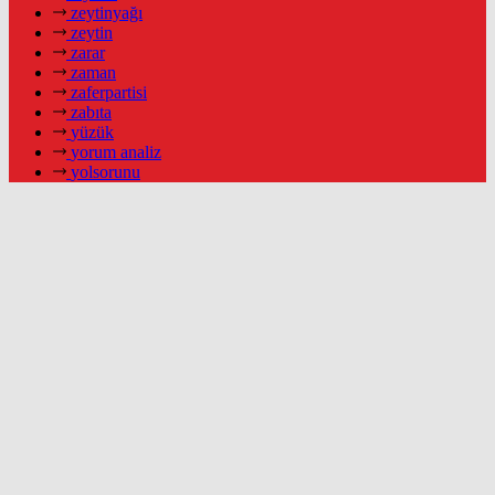
zeytinyağı
zeytin
zarar
zaman
zaferpartisi
zabıta
yüzük
yorum analiz
yolsorunu