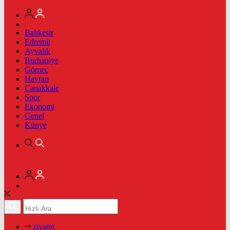
Balıkesir
Edremit
Ayvalık
Burhaniye
Gömeç
Havran
Çanakkale
Spor
Ekonomi
Genel
Künye
ziyaret