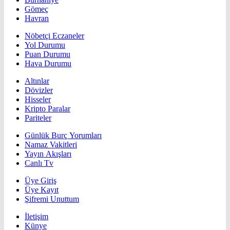
Gömeç
Havran
Nöbetçi Eczaneler
Yol Durumu
Puan Durumu
Hava Durumu
Altınlar
Dövizler
Hisseler
Kripto Paralar
Pariteler
Günlük Burç Yorumları
Namaz Vakitleri
Yayın Akışları
Canlı Tv
Üye Giriş
Üye Kayıt
Şifremi Unuttum
İletişim
Künye