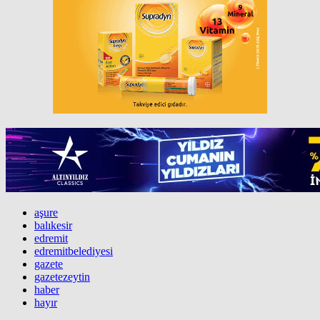
aşure
balıkesir
edremit
edremitbelediyesi
gazete
gazetezeytin
haber
hayır