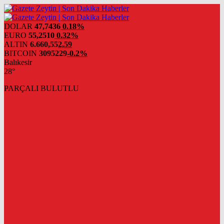
DOLAR
47,7436
0.18%
EURO
55,2510
0.32%
ALTIN
6.660,55
2,59
BITCOIN
3095229
-0.2%
Balıkesir
28°
PARÇALI BULUTLU