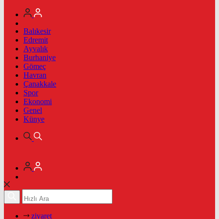
Balıkesir
Edremit
Ayvalık
Burhaniye
Gömeç
Havran
Çanakkale
Spor
Ekonomi
Genel
Künye
ziyaret