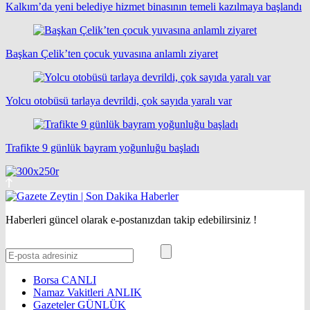
Kalkım’da yeni belediye hizmet binasının temeli kazılmaya başlandı
Başkan Çelik’ten çocuk yuvasına anlamlı ziyaret
Yolcu otobüsü tarlaya devrildi, çok sayıda yaralı var
Trafikte 9 günlük bayram yoğunluğu başladı
Haberleri güncel olarak e-postanızdan takip edebilirsiniz !
Borsa
CANLI
Namaz Vakitleri
ANLIK
Gazeteler
GÜNLÜK