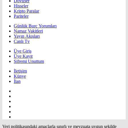
Dövizler
Hisseler
Kripto Paralar
Pariteler
Günlük Burç Yorumları
Namaz Vakitleri
Yayın Akışları
Canlı Tv
Üye Giriş
Üye Kayıt
Şifremi Unuttum
İletişim
Künye
İlan
Veri politikasındaki amaçlarla sınırlı ve mevzuata uygun şekilde