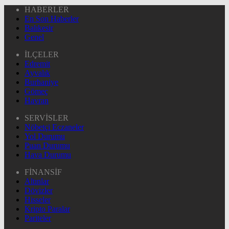
HABERLER
En Son Haberler
Balıkesir
Genel
İLÇELER
Edremit
Ayvalık
Burhaniye
Gömeç
Havran
SERVİSLER
Nöbetçi Eczaneler
Yol Durumu
Puan Durumu
Hava Durumu
FİNANSİF
Altınlar
Dövizler
Hisseler
Kripto Paralar
Pariteler