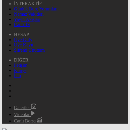
İNTERAKTİF
Günlük Burç Yorumları
Namaz Vakitleri
Yayın Akışları
Canlı Tv
HESAP
Üye Giriş
Üye Kayıt
Şifremi Unuttum
DİĞER
İletişim
Künye
İlan
Galeriler
Videolar
Canlı Borsa