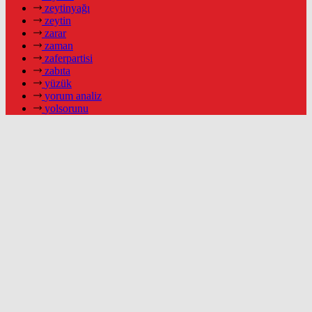
zeytinyağı
zeytin
zarar
zaman
zaferpartisi
zabıta
yüzük
yorum analiz
yolsorunu