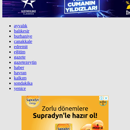
ayvalık
balıkesir
burhaniye
çanakkale
edremit
eğitim
gazete
gazetezeytin
haber
havran
kalkım
sondakika
yenice