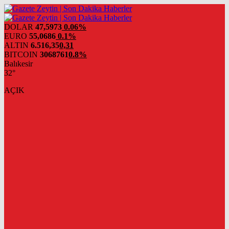
DOLAR
47,5973
0.06%
EURO
55,0686
0.1%
ALTIN
6.516,35
0,31
BITCOIN
3068761
0.8%
Balıkesir
32°
AÇIK