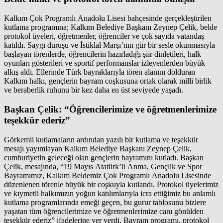
Kalkım Çok Programlı Anadolu Lisesi bahçesinde gerçekleştirilen
kutlama programına; Kalkım Belediye Başkanı Zeynep Çelik, belde
protokol üyeleri, öğretmenler, öğrenciler ve çok sayıda vatandaş
katıldı. Saygı duruşu ve İstiklal Marşı’nın gür bir sesle okunmasıyla
başlayan törenlerde, öğrencilerin hazırladığı şiir dinletileri, halk
oyunları gösterileri ve sportif performanslar izleyenlerden büyük
alkış aldı. Ellerinde Türk bayraklarıyla tören alanını dolduran
Kalkım halkı, gençlerin bayram coşkusuna ortak olarak milli birlik
ve beraberlik ruhunu bir kez daha en üst seviyede yaşadı.
Başkan Çelik: “Öğrencilerimize ve öğretmenlerimize
teşekkür ederiz”
Görkemli kutlamaların ardından yazılı bir kutlama ve teşekkür
mesajı yayımlayan Kalkım Belediye Başkanı Zeynep Çelik,
cumhuriyetin geleceği olan gençlerin bayramını kutladı. Başkan
Çelik, mesajında, “19 Mayıs Atatürk’ü Anma, Gençlik ve Spor
Bayramımız, Kalkım Beldemiz Çok Programlı Anadolu Lisesinde
düzenlenen törenle büyük bir coşkuyla kutlandı. Protokol üyelerimiz
ve kıymetli halkımızın yoğun katılımlarıyla icra ettiğimiz bu anlamlı
kutlama programlarında emeği geçen, bu gurur tablosunu bizlere
yaşatan tüm öğrencilerimize ve öğretmenlerimize canı gönülden
teşekkür ederiz” ifadelerine yer verdi. Bayram programı, protokol