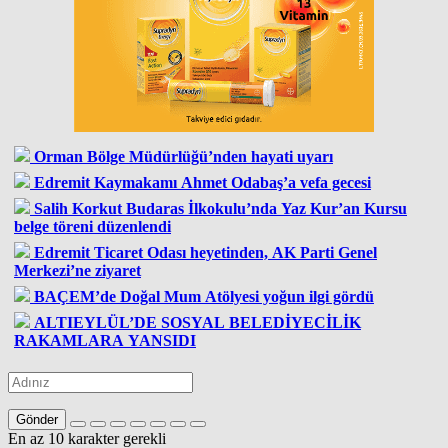
Orman Bölge Müdürlüğü’nden hayati uyarı
Edremit Kaymakamı Ahmet Odabaş’a vefa gecesi
Salih Korkut Budaras İlkokulu’nda Yaz Kur’an Kursu
belge töreni düzenlendi
Edremit Ticaret Odası heyetinden, AK Parti Genel
Merkezi’ne ziyaret
BAÇEM’de Doğal Mum Atölyesi yoğun ilgi gördü
ALTIEYLÜL’DE SOSYAL BELEDİYECİLİK
RAKAMLARA YANSIDI
Gönder
En az 10 karakter gerekli