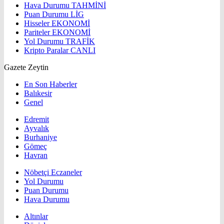
Hava Durumu
TAHMİNİ
Puan Durumu
LİG
Hisseler
EKONOMİ
Pariteler
EKONOMİ
Yol Durumu
TRAFİK
Kripto Paralar
CANLI
Gazete Zeytin
En Son Haberler
Balıkesir
Genel
Edremit
Ayvalık
Burhaniye
Gömeç
Havran
Nöbetçi Eczaneler
Yol Durumu
Puan Durumu
Hava Durumu
Altınlar