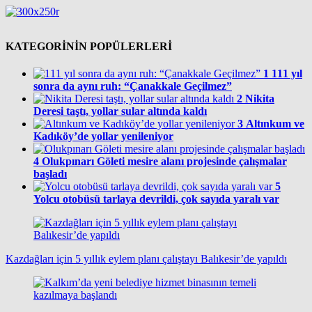
KATEGORİNİN POPÜLERLERİ
1
111 yıl
sonra da aynı ruh: “Çanakkale Geçilmez”
2
Nikita
Deresi taştı, yollar sular altında kaldı
3
Altınkum ve
Kadıköy’de yollar yenileniyor
4
Olukpınarı Göleti mesire alanı projesinde çalışmalar
başladı
5
Yolcu otobüsü tarlaya devrildi, çok sayıda yaralı var
Kazdağları için 5 yıllık eylem planı çalıştayı Balıkesir’de yapıldı