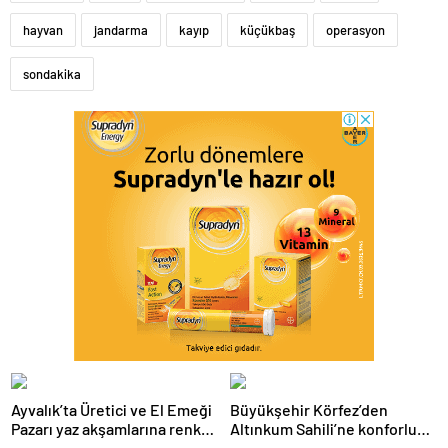
hayvan
jandarma
kayıp
küçükbaş
operasyon
sondakika
Ayvalık’ta Üretici ve El Emeği
Büyükşehir Körfez’den
Pazarı yaz akşamlarına renk
Altınkum Sahili’ne konforlu
katıyor
dokunuş: