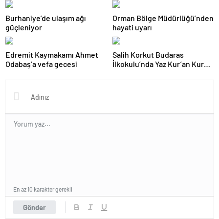
Burhaniye’de ulaşım ağı
Orman Bölge Müdürlüğü’nden
güçleniyor
hayati uyarı
Edremit Kaymakamı Ahmet
Salih Korkut Budaras
Odabaş’a vefa gecesi
İlkokulu’nda Yaz Kur’an Kursu
belge töreni düzenlendi
En az 10 karakter gerekli
Gönder