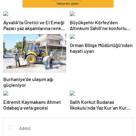
Ayvalık’ta Üretici ve El Emeği
Büyükşehir Körfez’den
Pazarı yaz akşamlarına renk
Altınkum Sahili’ne konforlu
katıyor
dokunuş:
Orman Bölge Müdürlüğü’nden
hayati uyarı
Burhaniye’de ulaşım ağı
güçleniyor
Edremit Kaymakamı Ahmet
Salih Korkut Budaras
Odabaş’a vefa gecesi
İlkokulu’nda Yaz Kur’an Kursu
belge töreni düzenlendi