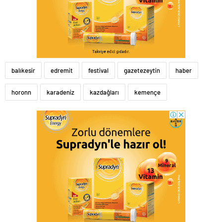
balıkesir
edremit
festival
gazetezeytin
haber
horonn
karadeniz
kazdağları
kemençe