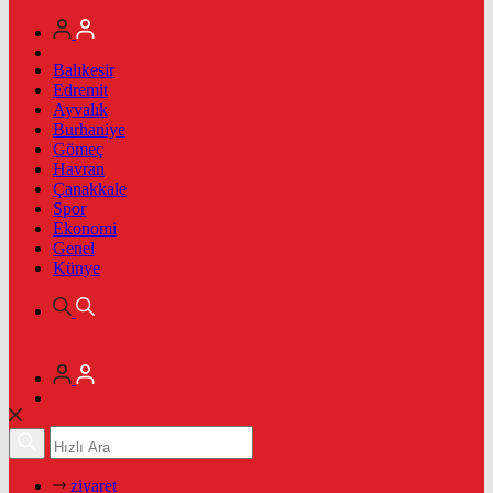
Balıkesir
Edremit
Ayvalık
Burhaniye
Gömeç
Havran
Çanakkale
Spor
Ekonomi
Genel
Künye
ziyaret