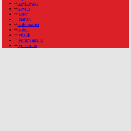
zeytinyağı
zeytin
zarar
zaman
zaferpartisi
zabıta
yüzük
yorum analiz
yolsorunu