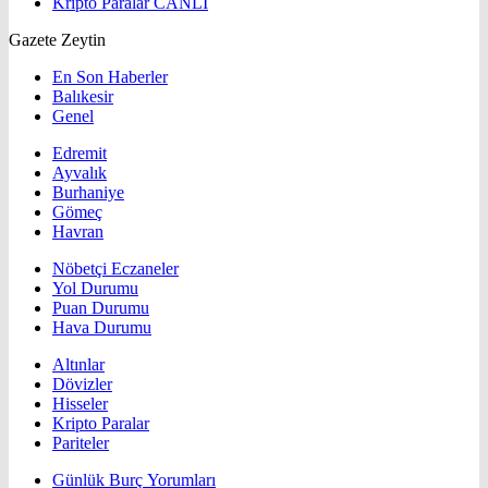
Kripto Paralar
CANLI
Gazete Zeytin
En Son Haberler
Balıkesir
Genel
Edremit
Ayvalık
Burhaniye
Gömeç
Havran
Nöbetçi Eczaneler
Yol Durumu
Puan Durumu
Hava Durumu
Altınlar
Dövizler
Hisseler
Kripto Paralar
Pariteler
Günlük Burç Yorumları