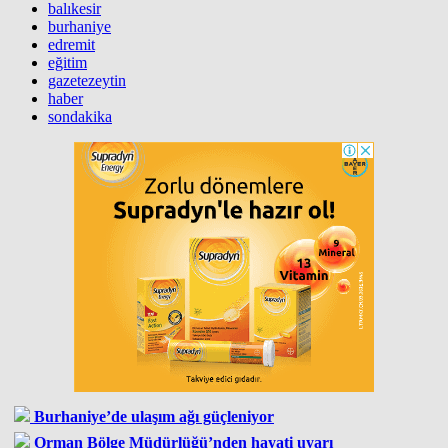
balıkesir
burhaniye
edremit
eğitim
gazetezeytin
haber
sondakika
Burhaniye’de ulaşım ağı güçleniyor
Orman Bölge Müdürlüğü’nden hayati uyarı