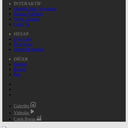
İNTERAKTİF
Günlük Burç Yorumları
Namaz Vakitleri
Yayın Akışları
Canlı Tv
HESAP
Üye Giriş
Üye Kayıt
Şifremi Unuttum
DİĞER
İletişim
Künye
İlan
Galeriler
Videolar
Canlı Borsa