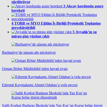
sürdürüyor
3
Akçay kordonda aşure
bereketi
4
TOBB ve MYO Eğitim İş Birliği Protokolü Toplantısı
gerçekleştirildi
5
Ayvalık’ın su
mirası gün yüzüne çıktı
Burhaniye’de ulaşım ağı güçleniyor
Orman Bölge Müdürlüğü’nden hayati uyarı
Edremit Kaymakamı Ahmet Odabaş’a vefa gecesi
Salih Korkut Budaras İlkokulu’nda Yaz Kur’an Kursu belge töreni