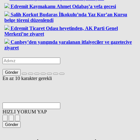
Edremit Kaymakamı Ahmet Odabaş’a vefa gecesi
Salih Korkut Budaras İlkokulu’nda Yaz Kur’an Kursu
belge töreni düzenlendi
Edremit Ticaret Odası heyetinden, AK Parti Genel
Merkezi’ne ziyaret
Canbey’den yangında yaralanan itfaiyeciler ve gazeteciye
ziyaret
Gönder
En az 10 karakter gerekli
HIZLI YORUM YAP
Gönder