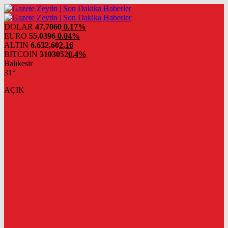
DOLAR
47,7060
0.17%
EURO
55,0396
0.04%
ALTIN
6.632,60
2,16
BITCOIN
3103052
0.4%
Balıkesir
31°
AÇIK