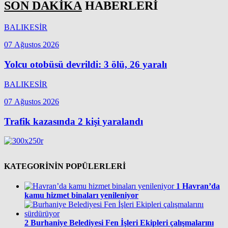
SON DAKİKA
HABERLERİ
BALIKESİR
07 Ağustos 2026
Yolcu otobüsü devrildi: 3 ölü, 26 yaralı
BALIKESİR
07 Ağustos 2026
Trafik kazasında 2 kişi yaralandı
KATEGORİNİN POPÜLERLERİ
1
Havran’da
kamu hizmet binaları yenileniyor
2
Burhaniye Belediyesi Fen İşleri Ekipleri çalışmalarını