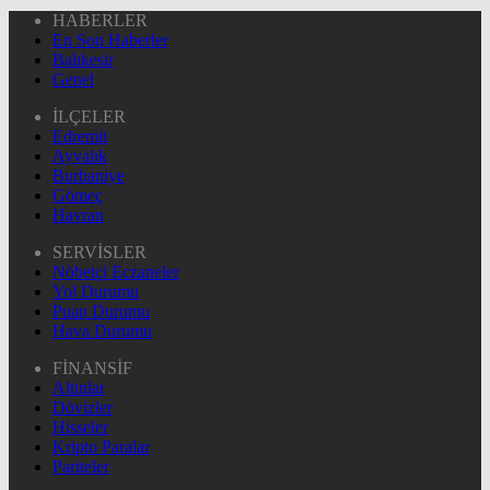
HABERLER
En Son Haberler
Balıkesir
Genel
İLÇELER
Edremit
Ayvalık
Burhaniye
Gömeç
Havran
SERVİSLER
Nöbetçi Eczaneler
Yol Durumu
Puan Durumu
Hava Durumu
FİNANSİF
Altınlar
Dövizler
Hisseler
Kripto Paralar
Pariteler