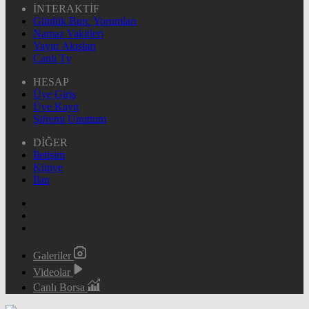
İNTERAKTİF
Günlük Burç Yorumları
Namaz Vakitleri
Yayın Akışları
Canlı Tv
HESAP
Üye Giriş
Üye Kayıt
Şifremi Unuttum
DİĞER
İletişim
Künye
İlan
Galeriler
Videolar
Canlı Borsa