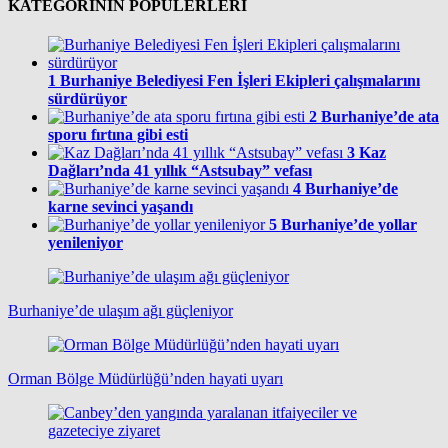
KATEGORİNİN POPÜLERLERİ
1
Burhaniye Belediyesi Fen İşleri Ekipleri çalışmalarını
sürdürüyor
2
Burhaniye’de ata
sporu fırtına gibi esti
3
Kaz
Dağları’nda 41 yıllık “Astsubay” vefası
4
Burhaniye’de
karne sevinci yaşandı
5
Burhaniye’de yollar
yenileniyor
Burhaniye’de ulaşım ağı güçleniyor
Orman Bölge Müdürlüğü’nden hayati uyarı