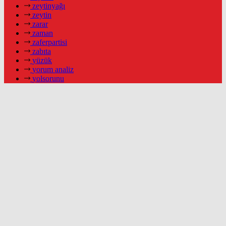
zeytinyağı
zeytin
zarar
zaman
zaferpartisi
zabıta
yüzük
yorum analiz
yolsorunu