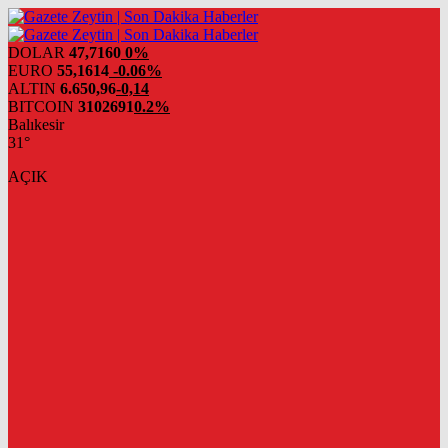
DOLAR
47,7160
0%
EURO
55,1614
-0.06%
ALTIN
6.650,96
-0,14
BITCOIN
3102691
0.2%
Balıkesir
31°
AÇIK