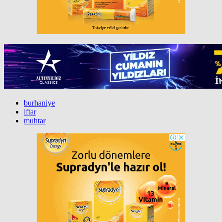
burhaniye
iftar
muhtar