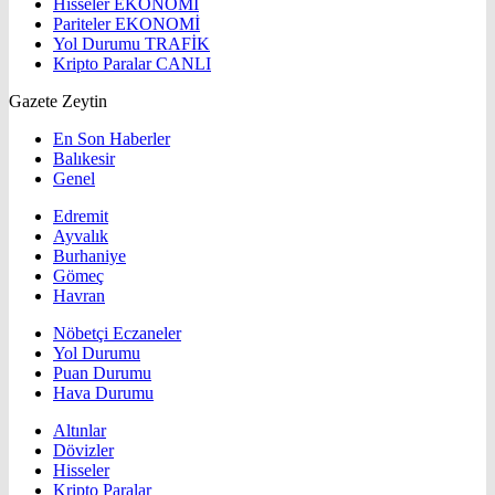
Hisseler
EKONOMİ
Pariteler
EKONOMİ
Yol Durumu
TRAFİK
Kripto Paralar
CANLI
Gazete Zeytin
En Son Haberler
Balıkesir
Genel
Edremit
Ayvalık
Burhaniye
Gömeç
Havran
Nöbetçi Eczaneler
Yol Durumu
Puan Durumu
Hava Durumu
Altınlar
Dövizler
Hisseler
Kripto Paralar