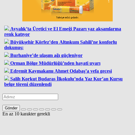
Ayvalık’ta Üretici ve El Emeği Pazarı yaz akşamlarına
renk katıyor
Büyükşehir Körfez’den Altınkum Sahili’ne konforlu
dokunuş:
Burhaniye’de ulaşım ağı güçleniyor
Orman Bölge Müdürlüğü’nden hayati uyarı
Edremit Kaymakamı Ahmet Odabaş’a vefa gecesi
Salih Korkut Budaras İlkokulu’nda Yaz Kur’an Kursu
belge töreni düzenlendi
Gönder
En az 10 karakter gerekli