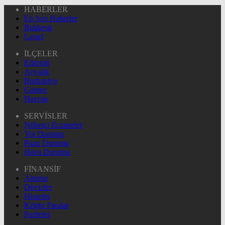
HABERLER
En Son Haberler
Balıkesir
Genel
İLÇELER
Edremit
Ayvalık
Burhaniye
Gömeç
Havran
SERVİSLER
Nöbetçi Eczaneler
Yol Durumu
Puan Durumu
Hava Durumu
FİNANSİF
Altınlar
Dövizler
Hisseler
Kripto Paralar
Pariteler