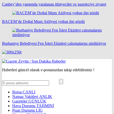
Canbey’den yangında yaralanan itfaiyeciler ve gazeteciye ziyaret
BAÇEM’de Doğal Mum Atölyesi yoğun ilgi gördü
Burhaniye Belediyesi Fen İşleri Ekipleri çalışmalarını sürdürüyor
Haberleri güncel olarak e-postanızdan takip edebilirsiniz !
Borsa
CANLI
Namaz Vakitleri
ANLIK
Gazeteler
GÜNLÜK
Hava Durumu
TAHMİNİ
Puan Durumu
LİG