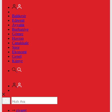
Balıkesir
Edremit
Ayvalık
Burhaniye
Gömeç
Havran
Çanakkale
Spor
Ekonomi
Genel
Künye
ziyaret