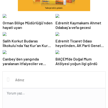
Orman Bölge Müdürlüğü’nden
Edremit Kaymakamı Ahmet
hayati uyarı
Odabaş’a vefa gecesi
Salih Korkut Budaras
Edremit Ticaret Odası
İlkokulu’nda Yaz Kur’an Kursu
heyetinden, AK Parti Genel
belge töreni düzenlendi
Merkezi’ne ziyaret
Canbey’den yangında
BAÇEM’de Doğal Mum
yaralanan itfaiyeciler ve
Atölyesi yoğun ilgi gördü
gazeteciye ziyaret