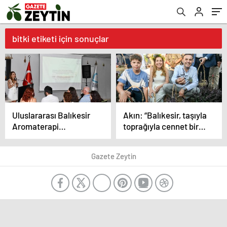
bitki etiketi için sonuçlar
Uluslararası Balıkesir
Akın: “Balıkesir, taşıyla
Aromaterapi
toprağıyla cennet bir
Festivali’nde ölmez
şehir”
çiçeğin kozmetik
Gazete Zeytin
potansiyeli konuşuldu