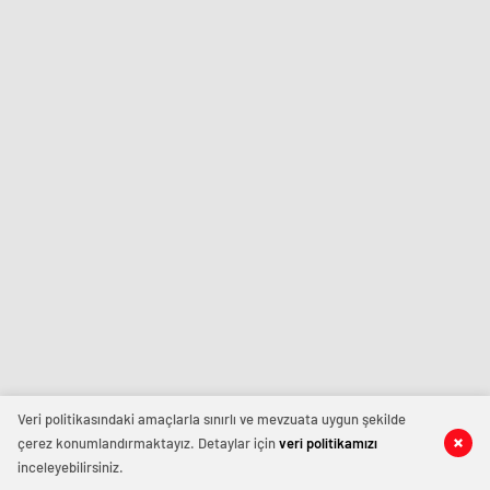
Veri politikasındaki amaçlarla sınırlı ve mevzuata uygun şekilde
çerez konumlandırmaktayız. Detaylar için
veri politikamızı
inceleyebilirsiniz.