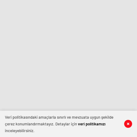
Veri politikasındaki amaçlarla sınırlı ve mevzuata uygun şekilde
çerez konumlandırmaktayız. Detaylar için
veri politikamızı
inceleyebilirsiniz.