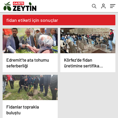
fidan etiketi için sonuçlar
Edremit’te ata tohumu
Körfez’de fidan
seferberliği
üretimine sertifika
neşteri
Fidanlar toprakla
buluştu