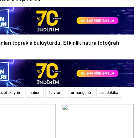
nları toprakla buluşturdu. Etkinlik hatıra fotoğrafı
azetezeytin
haber
havran
ormangünü
sondakika