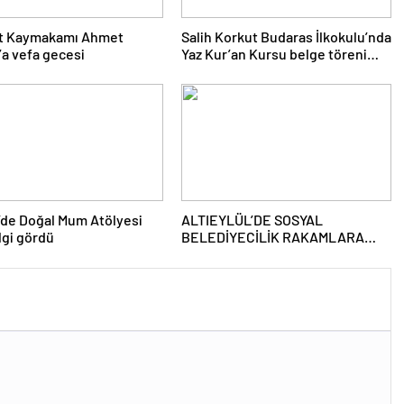
t Kaymakamı Ahmet
Salih Korkut Budaras İlkokulu’nda
a vefa gecesi
Yaz Kur’an Kursu belge töreni
düzenlendi
de Doğal Mum Atölyesi
ALTIEYLÜL’DE SOSYAL
lgi gördü
BELEDİYECİLİK RAKAMLARA
YANSIDI