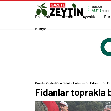
DOLAR
47,7115
0.16%
Balıkesir
Edremit
Ayvalık
Bur
Künye
Gazete Zeytin | Son Dakika Haberler
Edremit
Fi
Fidanlar toprakla 