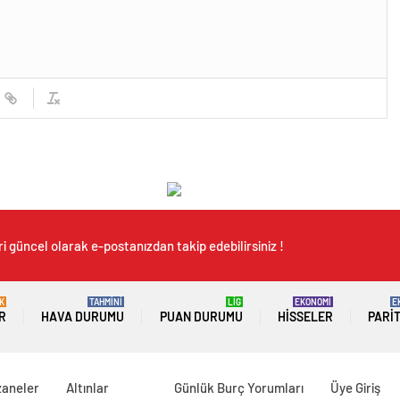
i güncel olarak e-postanızdan takip edebilirsiniz !
K
TAHMİNİ
LİG
EKONOMİ
E
R
HAVA DURUMU
PUAN DURUMU
HISSELER
PARI
zaneler
Altınlar
Günlük Burç Yorumları
Üye Giriş