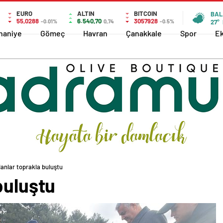
EURO
ALTIN
BITCOIN
BAL
55,0288
6.540,70
3057928
-0.01%
0,74
-0.5%
27°
haniye
Gömeç
Havran
Çanakkale
Spor
E
danlar toprakla buluştu
buluştu