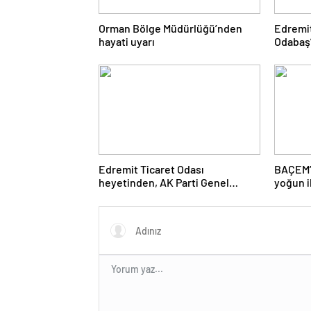
Orman Bölge Müdürlüğü’nden
Edremi
hayati uyarı
Odabaş’
Edremit Ticaret Odası
BAÇEM’
heyetinden, AK Parti Genel
yoğun i
Merkezi’ne ziyaret