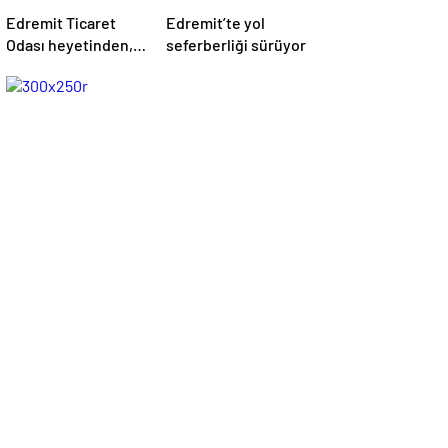
Edremit Ticaret
Edremit’te yol
Odası heyetinden,
seferberliği sürüyor
AK Parti Genel
Merkezi’ne ziyaret