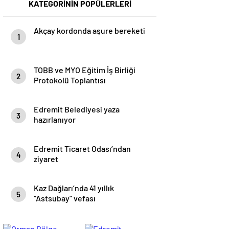
KATEGORİNİN POPÜLERLERİ
Akçay kordonda aşure bereketi
1
TOBB ve MYO Eğitim İş Birliği
2
Protokolü Toplantısı
gerçekleştirildi
Edremit Belediyesi yaza
3
hazırlanıyor
Edremit Ticaret Odası’ndan
4
ziyaret
Kaz Dağları’nda 41 yıllık
5
“Astsubay” vefası