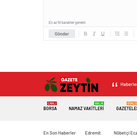
En az 10 karakter gerekli
Gönder
Haberler
CANLI
ANLIK
GÜNLÜ
BORSA
NAMAZ VAKITLERI
GAZETELE
En Son Haberler
Edremit
Nöbetçi Ec