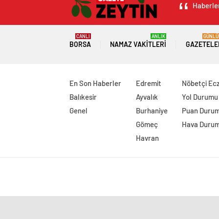
Haberler
CANLI
ANLIK
GÜNLÜ
BORSA
NAMAZ VAKITLERI
GAZETELE
En Son Haberler
Edremit
Nöbetçi Ec
Balıkesir
Ayvalık
Yol Durumu
Genel
Burhaniye
Puan Duru
Gömeç
Hava Duru
Havran