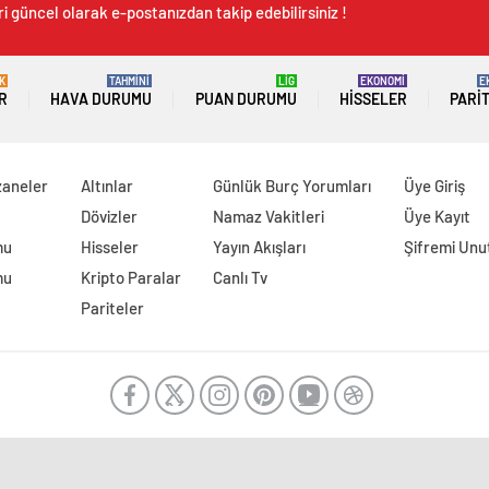
i güncel olarak e-postanızdan takip edebilirsiniz !
K
TAHMİNİ
LİG
EKONOMİ
E
R
HAVA DURUMU
PUAN DURUMU
HISSELER
PARI
zaneler
Altınlar
Günlük Burç Yorumları
Üye Giriş
Dövizler
Namaz Vakitleri
Üye Kayıt
mu
Hisseler
Yayın Akışları
Şifremi Un
mu
Kripto Paralar
Canlı Tv
Pariteler