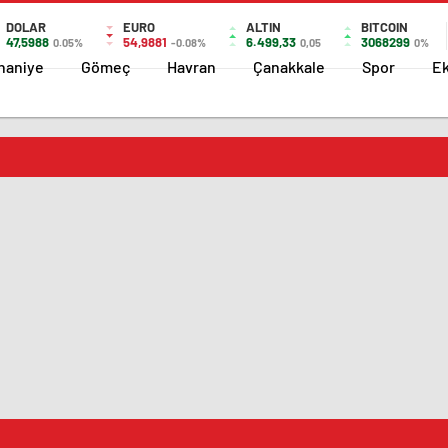
DOLAR
EURO
ALTIN
BITCOIN
47,5988
54,9881
6.499,33
3068299
0.05%
-0.08%
0,05
0%
haniye
Gömeç
Havran
Çanakkale
Spor
E