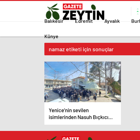
Balıkesir
Edremit
Ayvalık
Bur
Künye
namaz etiketi için sonuçlar
Yenice’nin sevilen
isimlerinden Nasuh Bıçkıcı
son yolculuğuna uğurlandı