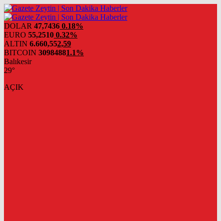
DOLAR
47,7436
0.18%
EURO
55,2510
0.32%
ALTIN
6.660,55
2,59
BITCOIN
3098488
1.1%
Balıkesir
29°
AÇIK