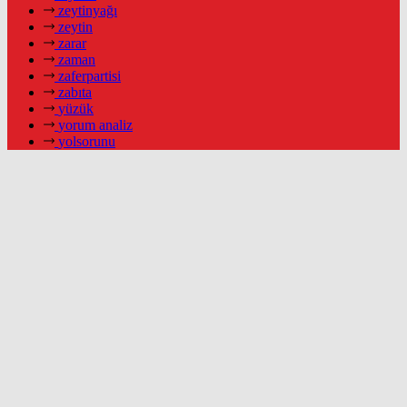
zeytinyağı
zeytin
zarar
zaman
zaferpartisi
zabıta
yüzük
yorum analiz
yolsorunu