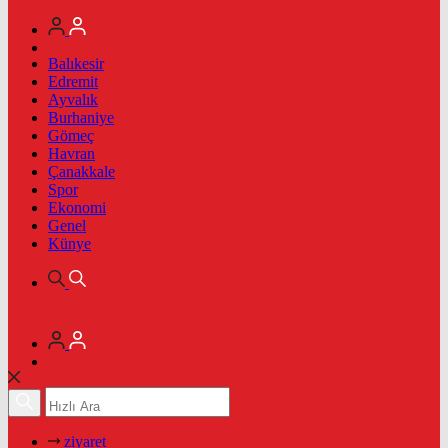
Balıkesir
Edremit
Ayvalık
Burhaniye
Gömeç
Havran
Çanakkale
Spor
Ekonomi
Genel
Künye
ziyaret