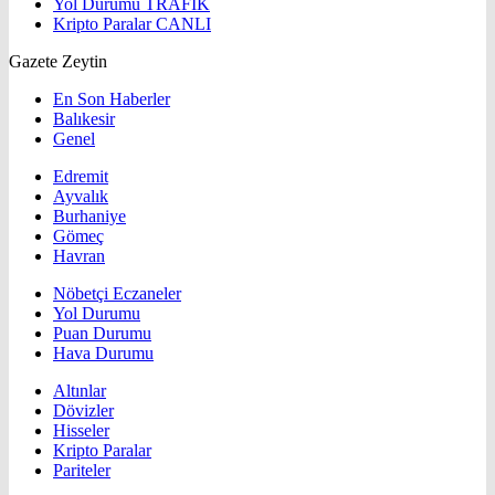
Yol Durumu
TRAFİK
Kripto Paralar
CANLI
Gazete Zeytin
En Son Haberler
Balıkesir
Genel
Edremit
Ayvalık
Burhaniye
Gömeç
Havran
Nöbetçi Eczaneler
Yol Durumu
Puan Durumu
Hava Durumu
Altınlar
Dövizler
Hisseler
Kripto Paralar
Pariteler