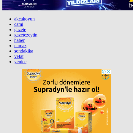
akçakoyun
cami
gazete
gazetezeytin
haber
namaz
sondakika
vefat
yenice