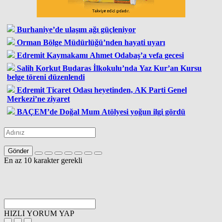
Burhaniye’de ulaşım ağı güçleniyor
Orman Bölge Müdürlüğü’nden hayati uyarı
Edremit Kaymakamı Ahmet Odabaş’a vefa gecesi
Salih Korkut Budaras İlkokulu’nda Yaz Kur’an Kursu
belge töreni düzenlendi
Edremit Ticaret Odası heyetinden, AK Parti Genel
Merkezi’ne ziyaret
BAÇEM’de Doğal Mum Atölyesi yoğun ilgi gördü
Gönder
En az 10 karakter gerekli
HIZLI YORUM YAP