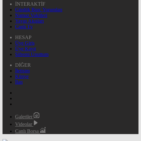
İNTERAKTİF
Günlük Burç Yorumları
Namaz Vakitleri
Yayın Akışları
Canlı Tv
HESAP
Üye Giriş
Üye Kayıt
Şifremi Unuttum
DİĞER
İletişim
Künye
İlan
Galeriler
Videolar
Canlı Borsa