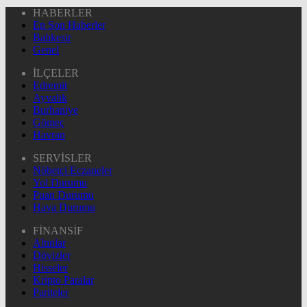
HABERLER
En Son Haberler
Balıkesir
Genel
İLÇELER
Edremit
Ayvalık
Burhaniye
Gömeç
Havran
SERVİSLER
Nöbetçi Eczaneler
Yol Durumu
Puan Durumu
Hava Durumu
FİNANSİF
Altınlar
Dövizler
Hisseler
Kripto Paralar
Pariteler