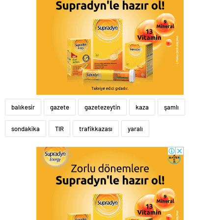
balıkesir
gazete
gazetezeytin
kaza
şamlı
sondakika
TIR
trafikkazası
yaralı