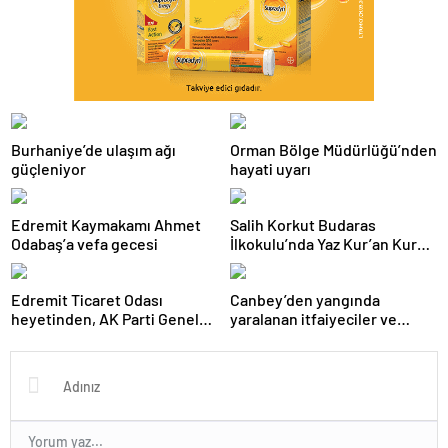
Burhaniye’de ulaşım ağı
Orman Bölge Müdürlüğü’nden
güçleniyor
hayati uyarı
Edremit Kaymakamı Ahmet
Salih Korkut Budaras
Odabaş’a vefa gecesi
İlkokulu’nda Yaz Kur’an Kursu
belge töreni düzenlendi
Edremit Ticaret Odası
Canbey’den yangında
heyetinden, AK Parti Genel
yaralanan itfaiyeciler ve
Merkezi’ne ziyaret
gazeteciye ziyaret