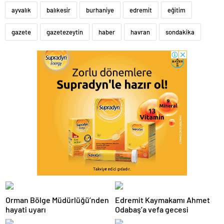
ayvalık
balıkesir
burhaniye
edremit
eğitim
gazete
gazetezeytin
haber
havran
sondakika
Orman Bölge Müdürlüğü’nden
Edremit Kaymakamı Ahmet
hayati uyarı
Odabaş’a vefa gecesi