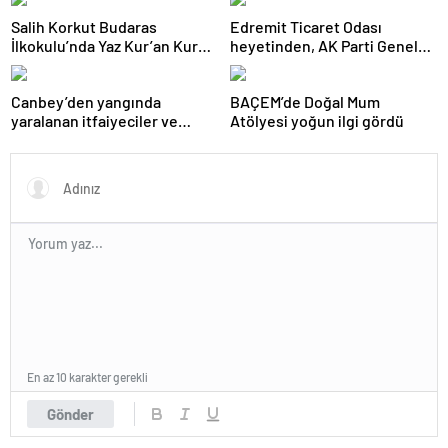
Salih Korkut Budaras
Edremit Ticaret Odası
İlkokulu’nda Yaz Kur’an Kursu
heyetinden, AK Parti Genel
belge töreni düzenlendi
Merkezi’ne ziyaret
Canbey’den yangında
BAÇEM’de Doğal Mum
yaralanan itfaiyeciler ve
Atölyesi yoğun ilgi gördü
gazeteciye ziyaret
En az 10 karakter gerekli
Gönder