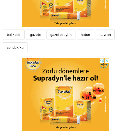
balıkesir
gazete
gazetezeytin
haber
havran
sondakika