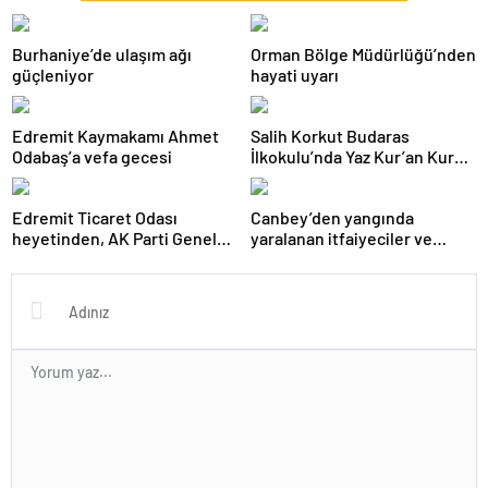
Burhaniye’de ulaşım ağı
Orman Bölge Müdürlüğü’nden
güçleniyor
hayati uyarı
Edremit Kaymakamı Ahmet
Salih Korkut Budaras
Odabaş’a vefa gecesi
İlkokulu’nda Yaz Kur’an Kursu
belge töreni düzenlendi
Edremit Ticaret Odası
Canbey’den yangında
heyetinden, AK Parti Genel
yaralanan itfaiyeciler ve
Merkezi’ne ziyaret
gazeteciye ziyaret