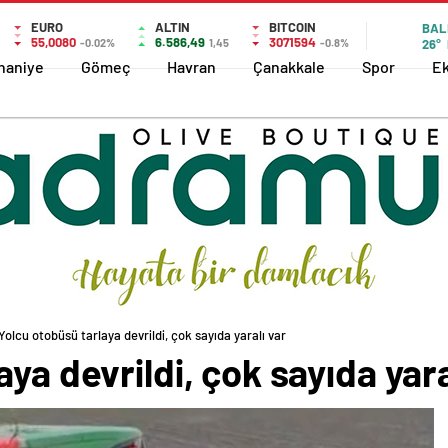
EURO
ALTIN
BITCOIN
BAL
55,0080
6.586,49
3071594
-0.02%
1,45
-0.8%
26°
haniye
Gömeç
Havran
Çanakkale
Spor
E
Yolcu otobüsü tarlaya devrildi, çok sayıda yaralı var
ya devrildi, çok sayıda yara