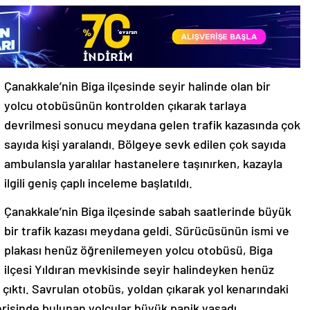
Çanakkale’nin Biga ilçesinde seyir halinde olan bir
yolcu otobüsünün kontrolden çıkarak tarlaya
devrilmesi sonucu meydana gelen trafik kazasında çok
sayıda kişi yaralandı. Bölgeye sevk edilen çok sayıda
ambulansla yaralılar hastanelere taşınırken, kazayla
ilgili geniş çaplı inceleme başlatıldı.
Çanakkale’nin Biga ilçesinde sabah saatlerinde büyük
bir trafik kazası meydana geldi. Sürücüsünün ismi ve
plakası henüz öğrenilemeyen yolcu otobüsü, Biga
ilçesi Yıldıran mevkisinde seyir halindeyken henüz
çıktı. Savrulan otobüs, yoldan çıkarak yol kenarındaki
erisinde bulunan yolcular büyük panik yaşadı.