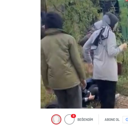
0
BEĞENDİM
ABONE OL