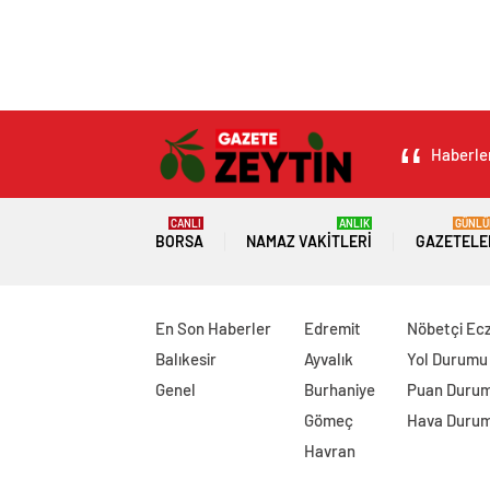
Haberler
CANLI
ANLIK
GÜNLÜ
BORSA
NAMAZ VAKITLERI
GAZETELE
En Son Haberler
Edremit
Nöbetçi Ec
Balıkesir
Ayvalık
Yol Durumu
Genel
Burhaniye
Puan Duru
Gömeç
Hava Duru
Havran