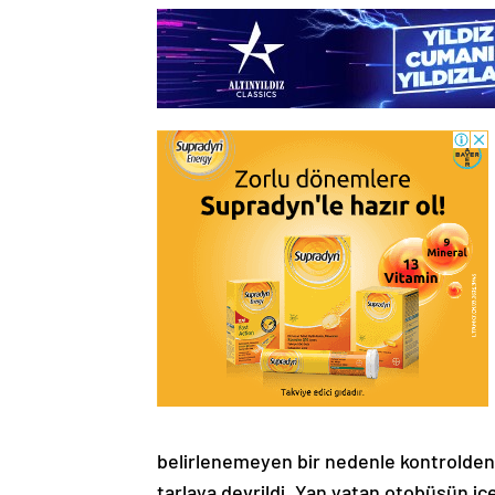
belirlenemeyen bir nedenle kontrolden 
tarlaya devrildi. Yan yatan otobüsün iç