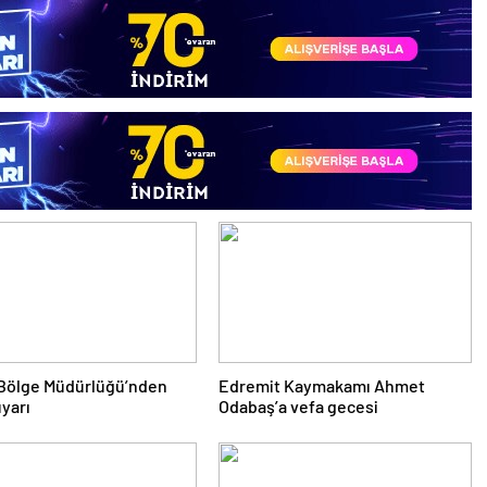
Bölge Müdürlüğü’nden
Edremit Kaymakamı Ahmet
uyarı
Odabaş’a vefa gecesi