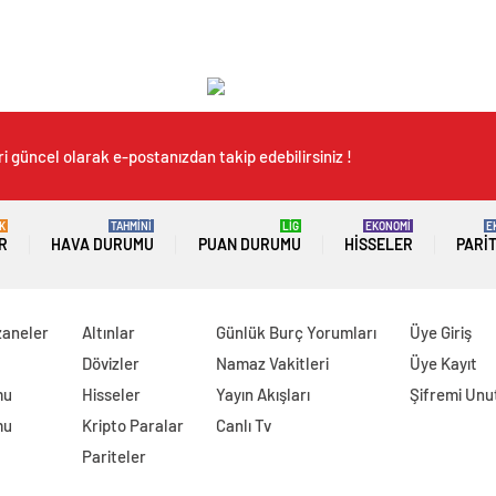
i güncel olarak e-postanızdan takip edebilirsiniz !
K
TAHMİNİ
LİG
EKONOMİ
E
R
HAVA DURUMU
PUAN DURUMU
HISSELER
PARI
zaneler
Altınlar
Günlük Burç Yorumları
Üye Giriş
Dövizler
Namaz Vakitleri
Üye Kayıt
mu
Hisseler
Yayın Akışları
Şifremi Un
mu
Kripto Paralar
Canlı Tv
Pariteler