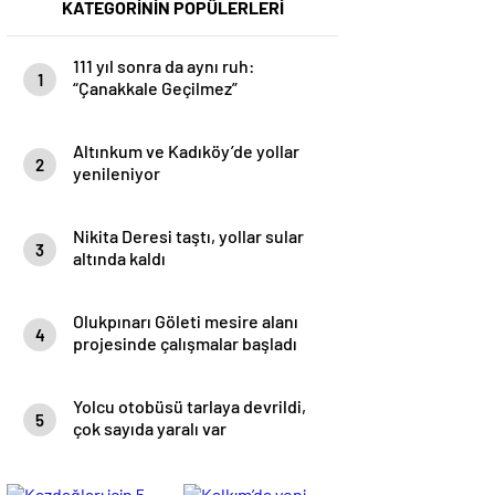
KATEGORİNİN POPÜLERLERİ
111 yıl sonra da aynı ruh:
1
“Çanakkale Geçilmez”
Altınkum ve Kadıköy’de yollar
2
yenileniyor
Nikita Deresi taştı, yollar sular
3
altında kaldı
Olukpınarı Göleti mesire alanı
4
projesinde çalışmalar başladı
Yolcu otobüsü tarlaya devrildi,
5
çok sayıda yaralı var