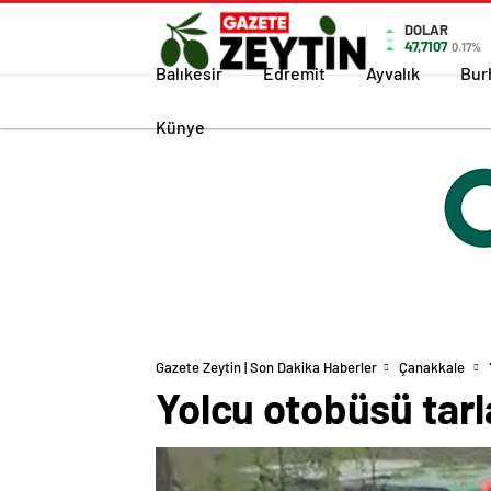
DOLAR
47,7107
0.17%
Balıkesir
Edremit
Ayvalık
Bur
Künye
Gazete Zeytin | Son Dakika Haberler
Çanakkale
Yolcu otobüsü tarla