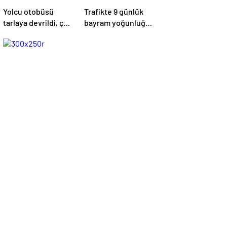
Yolcu otobüsü
Trafikte 9 günlük
tarlaya devrildi, çok
bayram yoğunluğu
sayıda yaralı var
başladı