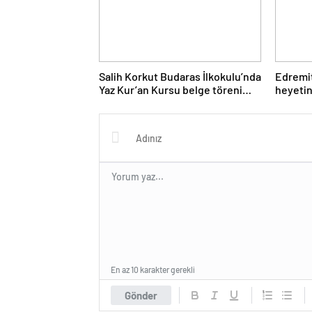
Salih Korkut Budaras İlkokulu’nda
Edremit
Yaz Kur’an Kursu belge töreni
heyetin
düzenlendi
Merkezi
En az 10 karakter gerekli
Gönder