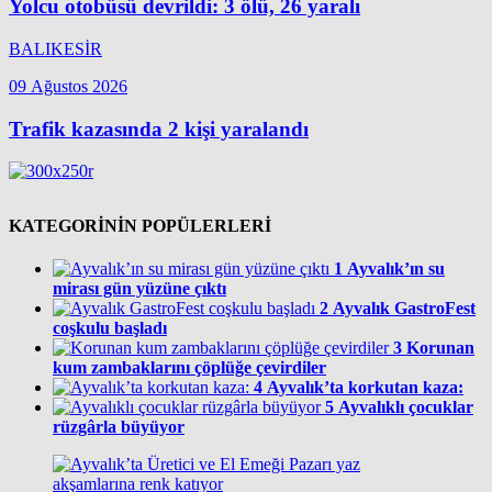
Yolcu otobüsü devrildi: 3 ölü, 26 yaralı
BALIKESİR
09 Ağustos 2026
Trafik kazasında 2 kişi yaralandı
KATEGORİNİN POPÜLERLERİ
1
Ayvalık’ın su
mirası gün yüzüne çıktı
2
Ayvalık GastroFest
coşkulu başladı
3
Korunan
kum zambaklarını çöplüğe çevirdiler
4
Ayvalık’ta korkutan kaza:
5
Ayvalıklı çocuklar
rüzgârla büyüyor