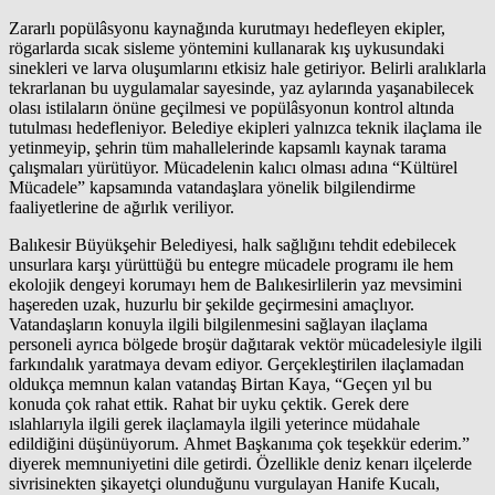
Zararlı popülâsyonu kaynağında kurutmayı hedefleyen ekipler,
rögarlarda sıcak sisleme yöntemini kullanarak kış uykusundaki
sinekleri ve larva oluşumlarını etkisiz hale getiriyor. Belirli aralıklarla
tekrarlanan bu uygulamalar sayesinde, yaz aylarında yaşanabilecek
olası istilaların önüne geçilmesi ve popülâsyonun kontrol altında
tutulması hedefleniyor. Belediye ekipleri yalnızca teknik ilaçlama ile
yetinmeyip, şehrin tüm mahallelerinde kapsamlı kaynak tarama
çalışmaları yürütüyor. Mücadelenin kalıcı olması adına “Kültürel
Mücadele” kapsamında vatandaşlara yönelik bilgilendirme
faaliyetlerine de ağırlık veriliyor.
​Balıkesir Büyükşehir Belediyesi, halk sağlığını tehdit edebilecek
unsurlara karşı yürüttüğü bu entegre mücadele programı ile hem
ekolojik dengeyi korumayı hem de Balıkesirlilerin yaz mevsimini
haşereden uzak, huzurlu bir şekilde geçirmesini amaçlıyor.
Vatandaşların konuyla ilgili bilgilenmesini sağlayan ilaçlama
personeli ayrıca bölgede broşür dağıtarak vektör mücadelesiyle ilgili
farkındalık yaratmaya devam ediyor. Gerçekleştirilen ilaçlamadan
oldukça memnun kalan vatandaş Birtan Kaya, “Geçen yıl bu
konuda çok rahat ettik. Rahat bir uyku çektik. Gerek dere
ıslahlarıyla ilgili gerek ilaçlamayla ilgili yeterince müdahale
edildiğini düşünüyorum. Ahmet Başkanıma çok teşekkür ederim.”
diyerek memnuniyetini dile getirdi. Özellikle deniz kenarı ilçelerde
sivrisinekten şikayetçi olunduğunu vurgulayan Hanife Kucalı,