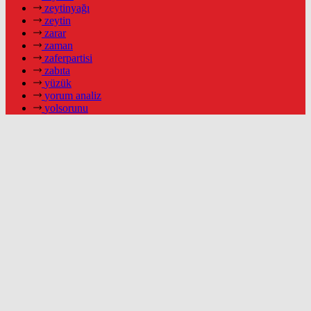
zeytinyağı
zeytin
zarar
zaman
zaferpartisi
zabıta
yüzük
yorum analiz
yolsorunu