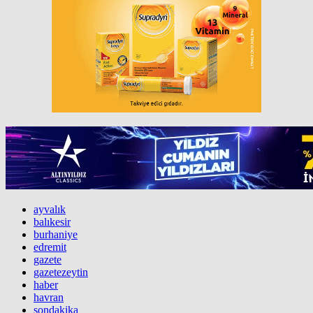
ayvalık
balıkesir
burhaniye
edremit
gazete
gazetezeytin
haber
havran
sondakika