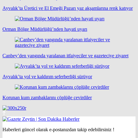
Ayvalık’ta Üretici ve El Emeği Pazarı yaz akşamlarına renk katıyor
Orman Bölge Müdürlüğü’nden hayati uyarı
Canbey’den yangında yaralanan itfaiyeciler ve gazeteciye ziyaret
Ayvalık’ta yol ve kaldırım seferberliği sürüyor
Korunan kum zambaklarını çöplüğe çevirdiler
Haberleri güncel olarak e-postanızdan takip edebilirsiniz !