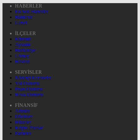
HABERLER
En Son Haberler
Balıkesir
Genel
İLÇELER
Edremit
Ayvalık
Burhaniye
Gömeç
Havran
SERVİSLER
Nöbetçi Eczaneler
Yol Durumu
Puan Durumu
Hava Durumu
FİNANSİF
Altınlar
Dövizler
Hisseler
Kripto Paralar
Pariteler