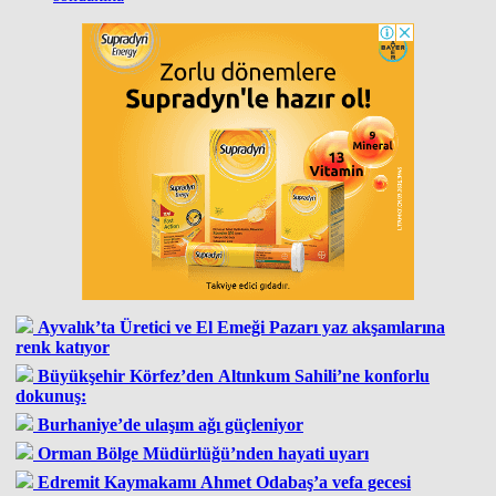
Ayvalık’ta Üretici ve El Emeği Pazarı yaz akşamlarına
renk katıyor
Büyükşehir Körfez’den Altınkum Sahili’ne konforlu
dokunuş:
Burhaniye’de ulaşım ağı güçleniyor
Orman Bölge Müdürlüğü’nden hayati uyarı
Edremit Kaymakamı Ahmet Odabaş’a vefa gecesi