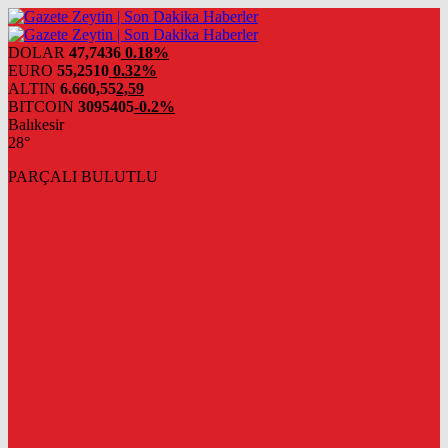
DOLAR
47,7436
0.18%
EURO
55,2510
0.32%
ALTIN
6.660,55
2,59
BITCOIN
3095405
-0.2%
Balıkesir
28°
PARÇALI BULUTLU