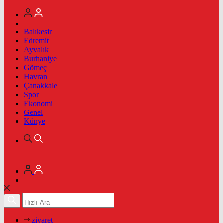
Balıkesir
Edremit
Ayvalık
Burhaniye
Gömeç
Havran
Çanakkale
Spor
Ekonomi
Genel
Künye
ziyaret