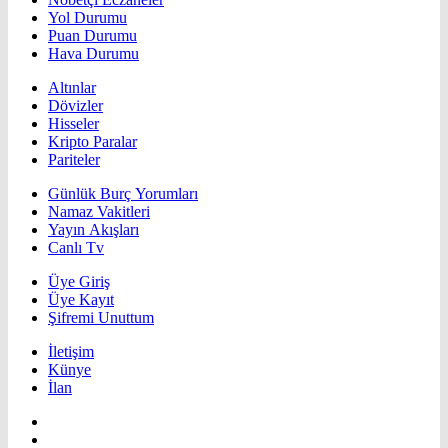
Yol Durumu
Puan Durumu
Hava Durumu
Altınlar
Dövizler
Hisseler
Kripto Paralar
Pariteler
Günlük Burç Yorumları
Namaz Vakitleri
Yayın Akışları
Canlı Tv
Üye Giriş
Üye Kayıt
Şifremi Unuttum
İletişim
Künye
İlan