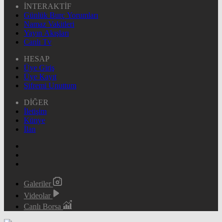
İNTERAKTİF
Günlük Burç Yorumları
Namaz Vakitleri
Yayın Akışları
Canlı Tv
HESAP
Üye Giriş
Üye Kayıt
Şifremi Unuttum
DİĞER
İletişim
Künye
İlan
Galeriler
Videolar
Canlı Borsa