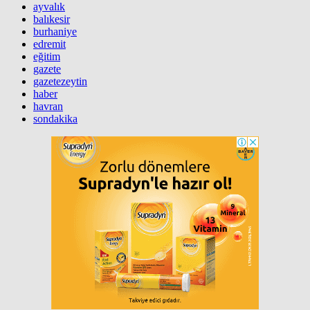
ayvalık
balıkesir
burhaniye
edremit
eğitim
gazete
gazetezeytin
haber
havran
sondakika