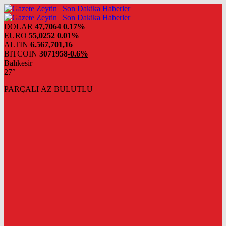
DOLAR
47,7064
0.17%
EURO
55,0252
0.01%
ALTIN
6.567,70
1,16
BITCOIN
3071958
-0.6%
Balıkesir
27°
PARÇALI AZ BULUTLU