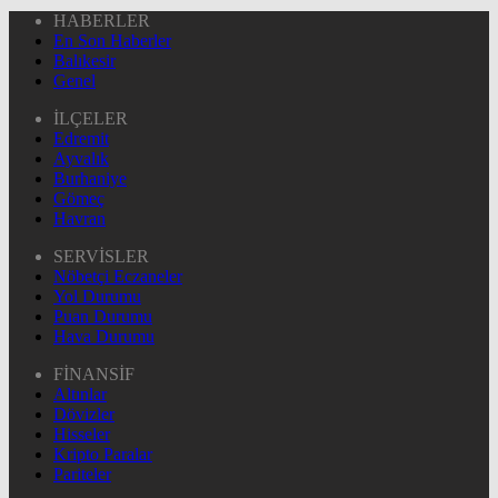
HABERLER
En Son Haberler
Balıkesir
Genel
İLÇELER
Edremit
Ayvalık
Burhaniye
Gömeç
Havran
SERVİSLER
Nöbetçi Eczaneler
Yol Durumu
Puan Durumu
Hava Durumu
FİNANSİF
Altınlar
Dövizler
Hisseler
Kripto Paralar
Pariteler