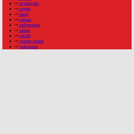
zeytinyağı
zeytin
zarar
zaman
zaferpartisi
zabıta
yüzük
yorum analiz
yolsorunu