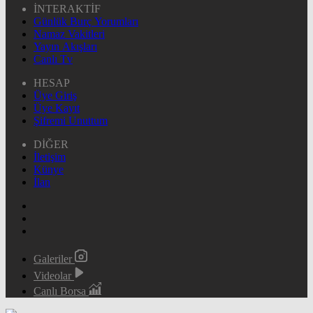
İNTERAKTİF
Günlük Burç Yorumları
Namaz Vakitleri
Yayın Akışları
Canlı Tv
HESAP
Üye Giriş
Üye Kayıt
Şifremi Unuttum
DİĞER
İletişim
Künye
İlan
Galeriler
Videolar
Canlı Borsa