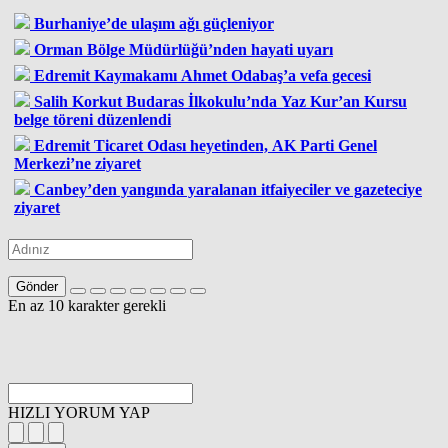
Burhaniye’de ulaşım ağı güçleniyor
Orman Bölge Müdürlüğü’nden hayati uyarı
Edremit Kaymakamı Ahmet Odabaş’a vefa gecesi
Salih Korkut Budaras İlkokulu’nda Yaz Kur’an Kursu
belge töreni düzenlendi
Edremit Ticaret Odası heyetinden, AK Parti Genel
Merkezi’ne ziyaret
Canbey’den yangında yaralanan itfaiyeciler ve gazeteciye
ziyaret
Gönder
En az 10 karakter gerekli
HIZLI YORUM YAP