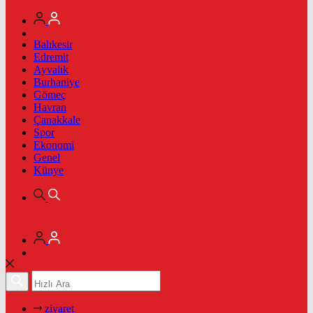
Balıkesir
Edremit
Ayvalık
Burhaniye
Gömeç
Havran
Çanakkale
Spor
Ekonomi
Genel
Künye
ziyaret