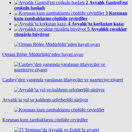
2
Ayvalık GastroFest
coşkulu başladı
3
Korunan
kum zambaklarını çöplüğe çevirdiler
4
Ayvalık’ta korkutan kaza:
5
Ayvalıklı çocuklar
rüzgârla büyüyor
Orman Bölge Müdürlüğü’nden hayati uyarı
Canbey’den yangında yaralanan itfaiyeciler ve gazeteciye ziyaret
Ayvalık’ta yol ve kaldırım seferberliği sürüyor
Korunan kum zambaklarını çöplüğe çevirdiler