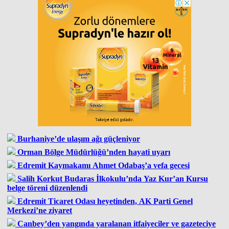
Burhaniye’de ulaşım ağı güçleniyor
Orman Bölge Müdürlüğü’nden hayati uyarı
Edremit Kaymakamı Ahmet Odabaş’a vefa gecesi
Salih Korkut Budaras İlkokulu’nda Yaz Kur’an Kursu
belge töreni düzenlendi
Edremit Ticaret Odası heyetinden, AK Parti Genel
Merkezi’ne ziyaret
Canbey’den yangında yaralanan itfaiyeciler ve gazeteciye