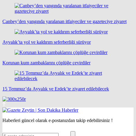
Canbey’den yangında yaralanan itfaiyeciler ve gazeteciye ziyaret
Ayvalık’ta yol ve kaldırım seferberliği sürüyor
Korunan kum zambaklarını çöplüğe çevirdiler
15 Temmuz’da Ayvalık ve Erdek’te ziyaret edilebilecek
Haberleri güncel olarak e-postanızdan takip edebilirsiniz !