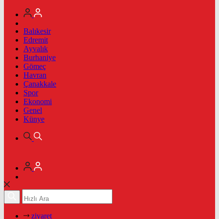
Balıkesir
Edremit
Ayvalık
Burhaniye
Gömeç
Havran
Çanakkale
Spor
Ekonomi
Genel
Künye
ziyaret