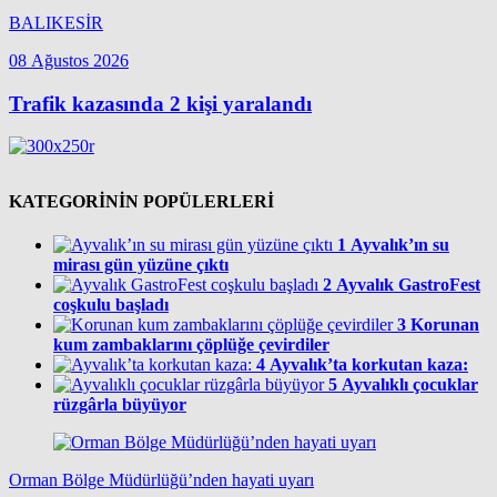
BALIKESİR
08 Ağustos 2026
Trafik kazasında 2 kişi yaralandı
KATEGORİNİN POPÜLERLERİ
1
Ayvalık’ın su
mirası gün yüzüne çıktı
2
Ayvalık GastroFest
coşkulu başladı
3
Korunan
kum zambaklarını çöplüğe çevirdiler
4
Ayvalık’ta korkutan kaza:
5
Ayvalıklı çocuklar
rüzgârla büyüyor
Orman Bölge Müdürlüğü’nden hayati uyarı