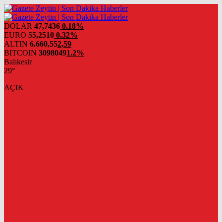
DOLAR
47,7436
0.18%
EURO
55,2510
0.32%
ALTIN
6.660,55
2,59
BITCOIN
3098049
1.2%
Balıkesir
29°
AÇIK