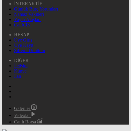
İNTERAKTİF
Günlük Burç Yorumları
Namaz Vakitleri
Yayın Akışları
Canlı Tv
HESAP
Üye Giriş
Üye Kayıt
Şifremi Unuttum
DİĞER
İletişim
Künye
İlan
Galeriler
Videolar
Canlı Borsa