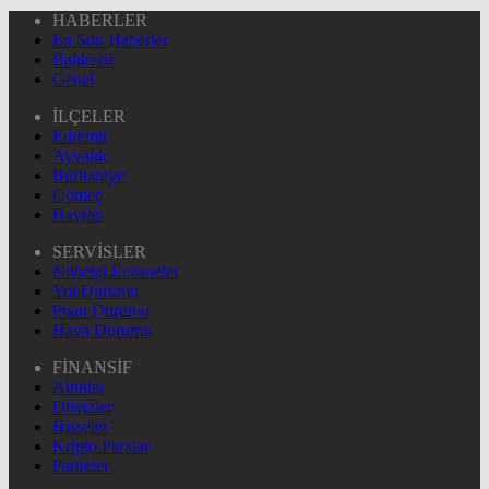
HABERLER
En Son Haberler
Balıkesir
Genel
İLÇELER
Edremit
Ayvalık
Burhaniye
Gömeç
Havran
SERVİSLER
Nöbetçi Eczaneler
Yol Durumu
Puan Durumu
Hava Durumu
FİNANSİF
Altınlar
Dövizler
Hisseler
Kripto Paralar
Pariteler