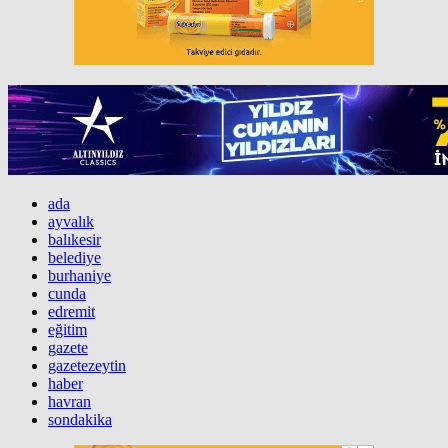
ada
ayvalık
balıkesir
belediye
burhaniye
cunda
edremit
eğitim
gazete
gazetezeytin
haber
havran
sondakika