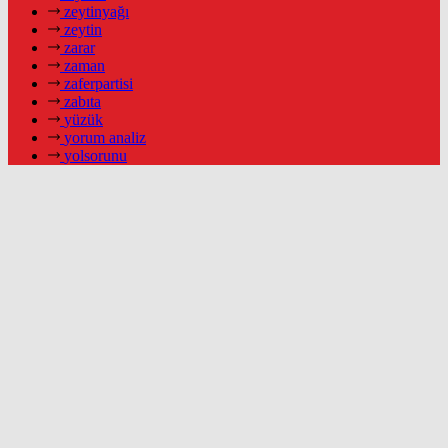
zeytinyağı
zeytin
zarar
zaman
zaferpartisi
zabıta
yüzük
yorum analiz
yolsorunu