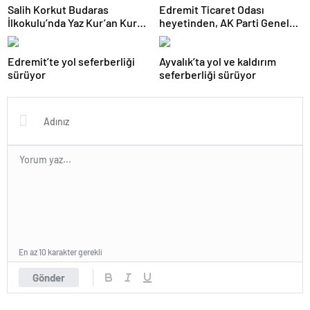
Salih Korkut Budaras
Edremit Ticaret Odası
İlkokulu’nda Yaz Kur’an Kursu
heyetinden, AK Parti Genel
belge töreni düzenlendi
Merkezi’ne ziyaret
Edremit’te yol seferberliği
Ayvalık’ta yol ve kaldırım
sürüyor
seferberliği sürüyor
En az 10 karakter gerekli
Gönder